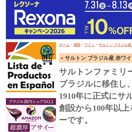
ホーム
>
酒類
>
ワイン
>
サルトン ブラジル産
サルトン ブラジル産 赤ワイ
サルトンファミリー
ブラジルに移住し
1910年に正式に
創設から100年以
ーです。