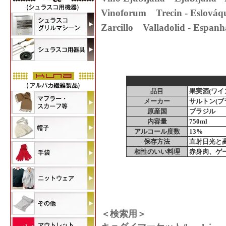
Vinoforum Trecin - Eslov
Zarcillo Valladolid - Esp
品目
果実酒(ワイ
メーカー
サルトン(ブ
原産国
ブラジル
内容量
750ml
アルコール度数
13%
保存方法
直射日光と
相性のいい料理
赤身肉、ゲ
＜検索用＞