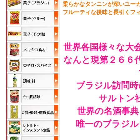
柔らかなタンニンが深いユー
フルーティな後味と長引くフ
世界各国様々な大
なんと現第２６６
ブラジル訪問時
サルトン
世界の名酒事典
唯一のブラジル