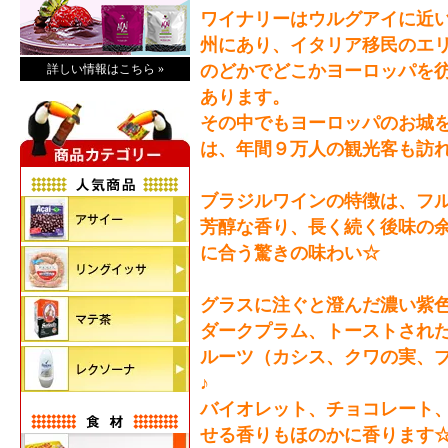
ワイナリーはウルグアイに近
州にあり、イタリア移民のエ
のどかでどこかヨーロッパを
詳しい情報はこちら »
あります。
その中でもヨーロッパのお城
は、年間９万人の観光客も訪
ブラジルワインの特徴は、フ
芳醇な香り、長く続く後味の
に合う驚きの味わい☆
グラスに注ぐと澄んだ濃い紫色
ダークプラム、トーストされ
ルーツ（カシス、クワの実、
♪
バイオレット、チョコレート
せる香りもほのかに香ります