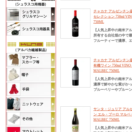
チャカナ アルゼンチン産
セレクション 750ml VINO
750ML
【人気上昇中の南米ア
所有する自社畑の中で
フルーティーで濃厚、
チャカナ アルゼンチン産
有機ワイン 750ml VINO 
MALBEC 750ML
【人気上昇中の南米ア
濃厚で鮮やかな紫がか
ブルーベリーやプルー
サンタ・ジュリア アル
ン エル・ブーロ マルベック 7
MALBEC 750ML
【人気上昇中の南米ア