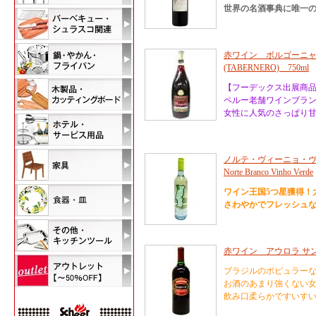
世界の名酒事典に唯一
赤ワイン ボルゴーニ
(TABERNERO) 750ml
【フーデックス出展商
ペルー老舗ワインブラ
女性に人気のさっぱり
ノルテ・ヴィーニョ・ヴェル
Norte Branco Vinho Verde
ワイン王国5つ星獲得！
さわやかでフレッシュ
赤ワイン アウロラ サンゲ
ブラジルのポピュラー
お酒のあまり強くない女
飲み口柔らかですいす