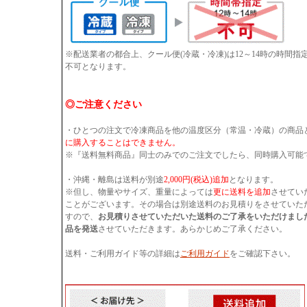
※配送業者の都合上、クール便(冷蔵・冷凍)は12～14時の時間
不可となります。
◎ご注意ください
・ひとつの注文で冷凍商品を他の温度区分（常温・冷蔵）の商品
に購入することはできません。
※『送料無料商品』同士のみでのご注文でしたら、同時購入可能
・沖縄・離島は送料が別途
2,000円(税込)追加
となります。
※但し、物量やサイズ、重量によっては
更に送料を追加
させてい
ことがございます。その場合は別途送料のお見積りをさせていた
すので、
お見積りさせていただいた送料のご了承をいただけまし
品を発送
させていただきます。あらかじめご了承ください。
送料・ご利用ガイド等の詳細は
ご利用ガイド
をご確認下さい。