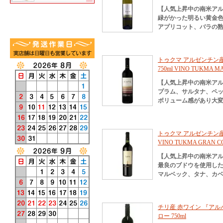
【人気上昇中の南米ア
緑がかった明るい黄金
アプリコット、バラの
トゥクマ アルゼンチン産
750ml VINO TUKMA M
【人気上昇中の南米ア
プラム、サルタナ、ペ
ボリューム感があり大
トゥクマ アルゼンチン産 
VINO TUKMA GRAN CO
【人気上昇中の南米ア
最良のブドウを使用し
マルベック、タナ、カベ
チリ産 赤ワイン 『アル
ロー 750ml