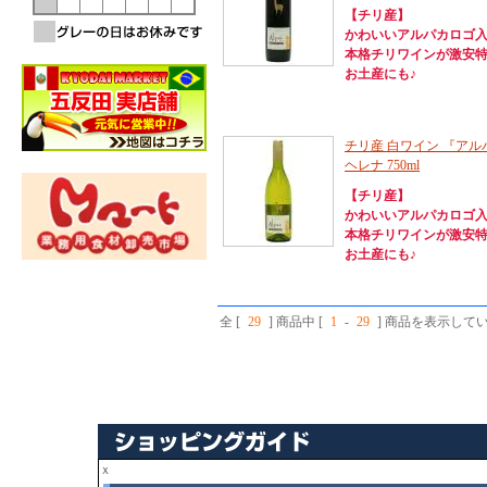
【チリ産】
かわいいアルパカロゴ
本格チリワインが激安特価
お土産にも♪
チリ産 白ワイン 『アル
ヘレナ 750ml
【チリ産】
かわいいアルパカロゴ
本格チリワインが激安特価
お土産にも♪
全 [
29
] 商品中 [
1
-
29
] 商品を表示して
ｘ