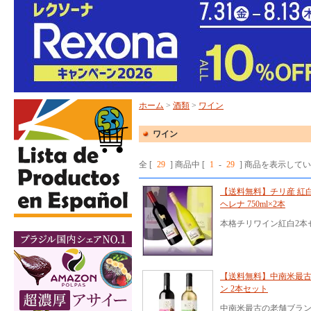
ホーム
>
酒類
>
ワイン
ワイン
全 [
29
] 商品中 [
1
-
29
] 商品を表示して
【送料無料】チリ産 紅
ヘレナ 750ml×2本
本格チリワイン紅白2本
【送料無料】中南米最古の
ン 2本セット
中南米最古の老舗ブラン