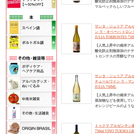
酸化防止剤無添加のナ
マルベックらしいフル
サンタ・ジュリア アル
ン ラ・オベーハ トロンテス 7
JULIA TORRONTES 75
【人気上昇中の南米ア
酸化防止剤無添加のナ
トロンテスの芳醇なア
サンタ・ジュリア アル
チュールワイン ラ・マンティス
JULIA 750ML
【人気上昇中の南米ア
添加物などを使用して
オレンジピールのよう
トゥクマ アルゼンチン
750ml VINO TUKMA G