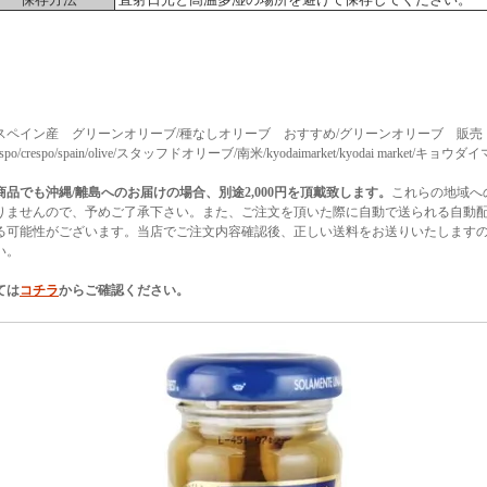
ペイン産 グリーンオリーブ/種なしオリーブ おすすめ/グリーンオリーブ 販売 激安/a
 crespo/crespo/spain/olive/スタッフドオリーブ/南米/kyodaimarket/kyodai market/キ
商品でも沖縄/離島へのお届けの場合、別途2,000円を頂戴致します。
これらの地域へ
りませんので、予めご了承下さい。また、ご注文を頂いた際に自動で送られる自動
る可能性がございます。当店でご注文内容確認後、正しい送料をお送りいたします
い。
ては
コチラ
からご確認ください。