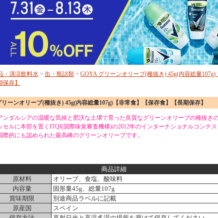
品・清涼飲料水
>
缶・瓶詰類
>
GOYA グリーンオリーブ(種抜き) 45g(内容総量107
期保存】
 グリーンオリーブ(種抜き) 45g(内容総量107g)【非常食】【保存食】【長期保存】
アンダルシアの温暖な気候と肥沃な土壌で育った良質なグリーンオリーブの種抜き
セルに本部を置くITQI(国際味覚審査機構)の2012年のインターナショナルコンテ
国際的にも認められた最高峰のグリーンオリーブです。
商品詳細
原材料
オリーブ、食塩、酸味料
内容量
固形量45g、総量107g
賞味期限
別途商品ラベルに記載
原産国
スペイン
保存方法
直射日光と高温多湿の場所を避けて保存してください。