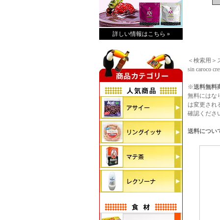
詳しい情報はこちら »
＜検索用＞ス
sin caroco
※
送料無料
無料にはな
は変更され
確認くださ
送料につい