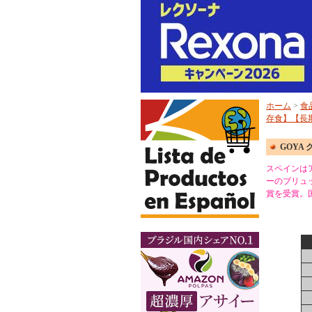
ホーム
>
食
存食】【長
GOYA
スペインは
ーのブリュッ
賞を受賞。