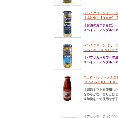
GOYA グリーンオリーブ(
【非常食】【保存食】
【お酒のおつまみに】
スペイン・アンダルシ
GOYA グリーン オリー
GOYA ACEITUNA C/PIM
【パプリカ入りで一味
スペイン・アンダルシ
ロコロ パッサータ 粗ごしト
PASSATA LOCORO 680
【完熟トマトを使用し
なめらかな口当りとほ
添加物を一切使用せず
オデリッチ チキンソーセ