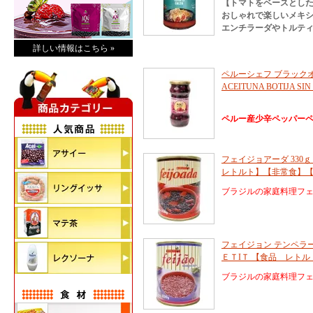
【トマトをベースとし
おしゃれで楽しいメキ
エンチラーダやトルテ
詳しい情報はこちら »
ペルーシェフ ブラックオリー
ACEITUNA BOTIJA SIN
ペルー産少辛ペッパー
フェイジョアーダ 330ｇ 
レトルト】【非常食】
ブラジルの家庭料理フ
フェイジョン テンペラード 33
ＥＴIＴ 【食品 レト
ブラジルの家庭料理フ