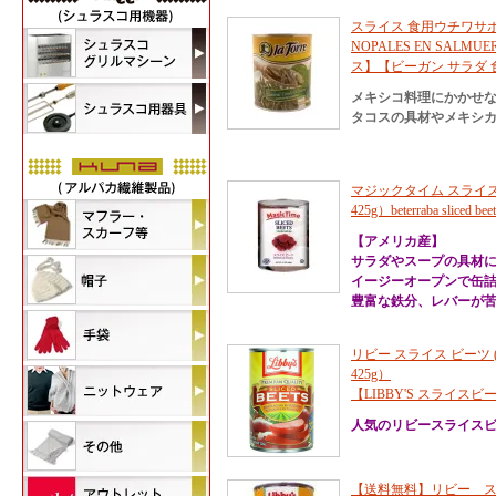
スライス 食用ウチワサボテン 
NOPALES EN SAL
ス】【ビーガン サラダ 
メキシコ料理にかかせ
タコスの具材やメキシカ
マジックタイム スライス
425g）beterraba sliced beet
【アメリカ産】
サラダやスープの具材
イージーオープンで缶
豊富な鉄分、レバーが苦
リビー スライス ビーツ
425g）
【LIBBY'S スライ
人気のリビースライス
【送料無料】リビー スラ