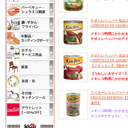
チポトレペッパー 缶詰 la Torre
CHIPOTLES EN 
メキシコ料理にかかせ
チポトレペッパーのアド
チポトレペッパー 缶詰 la Torre
CHIPOTLES EN ADOBO
【メキシカン】【唐辛
【うれしい大サイズ！
メキシコ料理にかかせま
フリホーレス レフリートス la T
FRIJOLES REFR
保存】
メキシコ料理にかかせ
タコスやナチョスに、ソ