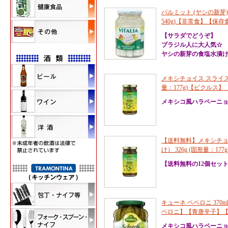
パルミット (ヤシの新芽) Palm
540g)【非常食】【保
【サラダでどうぞ】
ブラジル人に大人気☆
ヤシの新芽の食塩水漬
メキシチョイス スライス
量：177g)【ピクルス
メキシコ風ハラペーニ
【送料無料】メキシチョ
け） 326g (固形量：177
【送料無料の12個セッ
キューネ ペペロニ 370ml 
ペロニ】【青唐辛子】
メキシコ風ハラペーニ