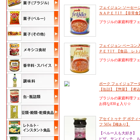
フェイジョン ソーセージ入り 33
ＮＡＰＥＴIＴ 【非常
ブラジルの家庭料理フ
フェイジョン ベーコン入り 33
ＰＥＴIＴ 【食品 レ
ブラジルの家庭料理フ
ポーク フェイジョアーダ ボルド
【缶詰】【惣菜】【煮
ブラジルの家庭料理フ
お得な830ｇ入り☆
アセイトゥナ デ ボティ
フ 565g【種あり】
【ペルー人も大好き】
ピザ、サンドイッチ、も