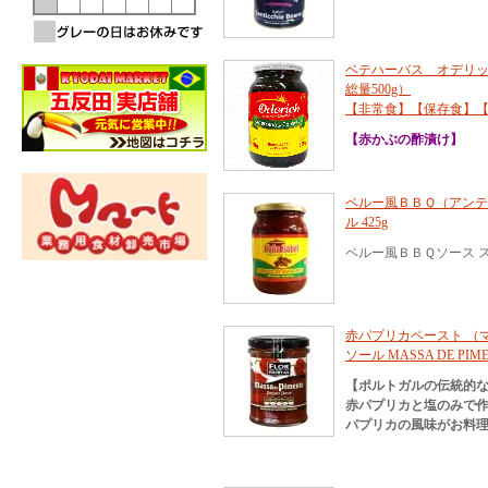
ベテハーバス オデリッ
総量500g）
【非常食】【保存食】
【赤かぶの酢漬け】
ペルー風ＢＢＱ（アン
ル 425g
ペルー風ＢＢＱソース 
赤パプリカペースト （マ
ソール MASSA DE PIMEN
【ポルトガルの伝統的
赤パプリカと塩のみで
パプリカの風味がお料