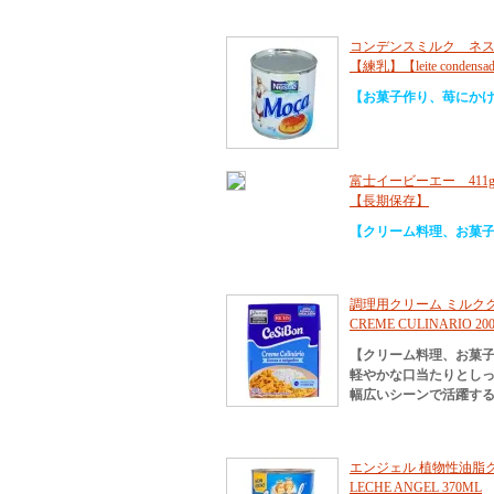
コンデンスミルク ネスレ 3
【練乳】【leite conde
【お菓子作り、苺にか
富士イービーエー 41
【長期保存】
【クリーム料理、お菓
調理用クリーム ミルククリー
CREME CULINARIO 20
【クリーム料理、お菓
軽やかな口当たりとし
幅広いシーンで活躍す
エンジェル 植物性油脂クリ
LECHE ANGEL 370ML