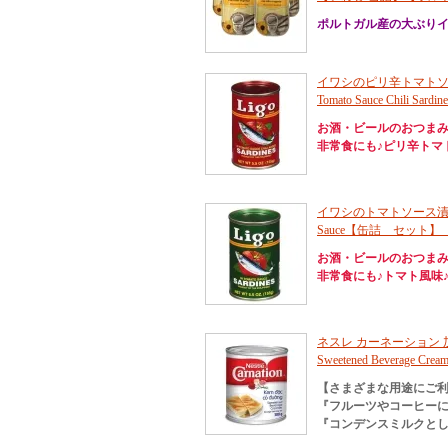
ポルトガル産の大ぶり
イワシのピリ辛トマトソース漬け 
Tomato Sauce Chili Sa
お酒・ビールのおつま
非常食にも♪ピリ辛トマ
イワシのトマトソース漬け リゴ 15
Sauce【缶詰 セット
お酒・ビールのおつま
非常食にも♪トマト風味
ネスレ カーネーション 加糖練乳 
Sweetened Beverage Cream
【さまざまな用途にご
『フルーツやコーヒーに
『コンデンスミルクと