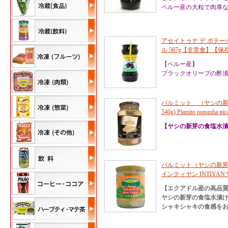
ペルー産の大粒で肉厚
アセイトゥナ デ ボテー
ル 567g【非常食】【
【ペルー産】
ブラックオリーブの酢
パルミット （ヤシの新芽
540g) Plamito pupunha pica
【ヤシの新芽の食塩水
パルミット（ヤシの新芽） 
インティヤン INTIYAN SL
【エクアドル産の高品
ヤシの新芽の食塩水漬
シャキシャキの食感を