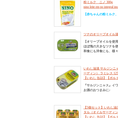
粉ミルク ニノ 300g
nino leite em po integral in
【赤ちゃんの粉ミルク
ツナのオリーブオイル漬け 110
【オリーブオイルを使
ほぼ塊の大きなツナを
和食にも洋食にも、様
いわし油漬 サルジンニャ
ーディン） ラミレス 125
【いわし 缶詰】【ポル
『サルジンニャス』イ
お酒のおつまみに♪
【5個セット】いわし油漬
タル（オイルサーディン）
【いわし 缶詰】【ポル