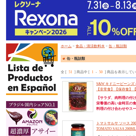
ホーム
>
食品・清涼飲料水
>
缶・瓶詰類
缶・瓶詰類
全 [
51
] 商品中 [
1
-
50
] 商品を表示して
S&W キドニービーンズ 4
【非常食】【保存食】
【サラダ、肉料理の付
栄養価の高い金時豆の
料理の付け合わせやスー
トマトサルサ ソース 200
TOMATO SALSA 200ML