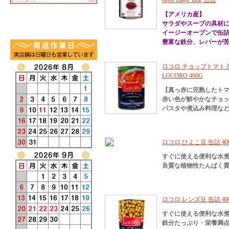
beets magic time 缶詰
【アメリカ産】
サラダやスープの具材
イージーオープンで缶
豊富な鉄分、レバーが苦
ロコロ チョップトマト 缶詰 
LOCORO 400G
【真っ赤に完熟したト
赤い色が鮮やかなチョ
パスタや煮込み料理な
ロコロ ひよこ豆 缶詰 400g
すぐに使える便利な水
良質な植物性たんぱく
ロコロ レンズ豆 缶詰 400g
すぐに使える便利な水
鉄分たっぷり・栄養満