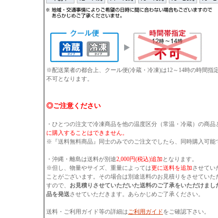
※配送業者の都合上、クール便(冷蔵・冷凍)は12～14時の時間
不可となります。
◎ご注意ください
・ひとつの注文で冷凍商品を他の温度区分（常温・冷蔵）の商品
に購入することはできません。
※『送料無料商品』同士のみでのご注文でしたら、同時購入可能
・沖縄・離島は送料が別途
2,000円(税込)追加
となります。
※但し、物量やサイズ、重量によっては
更に送料を追加
させてい
ことがございます。その場合は別途送料のお見積りをさせていた
すので、
お見積りさせていただいた送料のご了承をいただけまし
品を発送
させていただきます。あらかじめご了承ください。
送料・ご利用ガイド等の詳細は
ご利用ガイド
をご確認下さい。