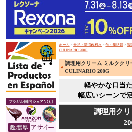
ホーム
>
食品・清涼飲料水
>
缶・瓶詰類
>
調
CULINARIO 200G
調理用クリーム ミルククリーム 
CULINARIO 200G
軽やかな口当
幅広いシーンで
調理用クリ
2