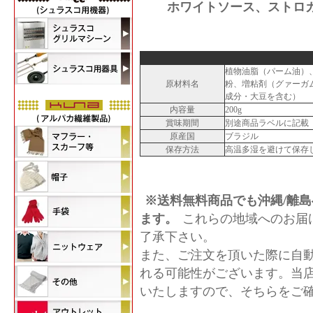
ホワイトソース、ストロ
植物油脂（パーム油）
原材料名
粉、増粘剤（グァーガム
成分・大豆を含む）
内容量
200g
賞味期間
別途商品ラベルに記載
原産国
ブラジル
保存方法
高温多湿を避けて保存
※送料無料商品でも沖縄/離島
ます。
これらの地域へのお届
了承下さい。
また、ご注文を頂いた際に自
れる可能性がございます。当
いたしますので、そちらをご