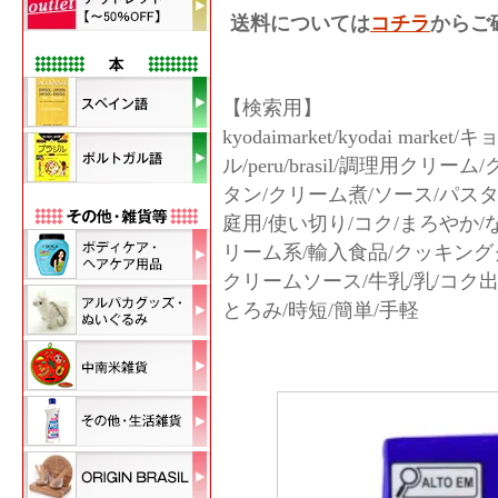
送料については
コチラ
からご
【検索用】
kyodaimarket/kyodai m
ル/peru/brasil/調理用ク
タン/クリーム煮/ソース/パスタ
庭用/使い切り/コク/まろやか/
リーム系/輸入食品/クッキング
クリームソース/牛乳/乳/コク出
とろみ/時短/簡単/手軽