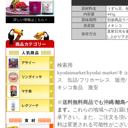
原材料名
うずら豆、
内容量
445g
詳しい情報はこちら »
賞味期間
別途商品ラ
原産国
メキシコ
直射日光を
保存方法
し上がり下
検索用
kyodaimarket/kyodai mar
ス 缶詰/フリホーレス 販売
キシコ食品 激安
※
送料無料商品でも沖縄/離島へ
ます。
これらの地域へのお届
承下さい。また、ご注文を頂
料は変更される可能性がござ