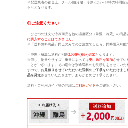
※配送業者の都合上、クール便(冷蔵・冷凍)は12～14時の時間
不可となります。
◎ご注意ください
・ひとつの注文で冷凍商品を他の温度区分（常温・冷蔵）の商品
に購入することはできません。
※『送料無料商品』同士のみでのご注文でしたら、同時購入可能
・沖縄・離島は送料が別途
2,000円(税込)追加
となります。
※但し、物量やサイズ、重量によっては
更に送料を追加
させてい
ことがございます。その場合は別途送料のお見積りをさせていた
すので、
お見積りさせていただいた送料のご了承をいただけまし
品を発送
させていただきます。あらかじめご了承ください。
送料・ご利用ガイド等の詳細は
ご利用ガイド
をご確認下さい。