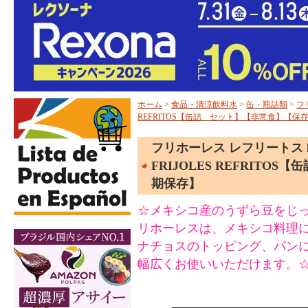
ホーム
>
食品・清涼飲料水
>
缶・瓶詰類
>
フリ
REFRITOS【缶詰 セット】【非常食】【保
フリホーレス レフリートス la Tor
FRIJOLES REFRIT
期保存】
☆メキシコ産のうずら豆をじ
リホーレスは、メキシコ料理
ナチョスのトッピング、パン
幅広くお使いいただけます。