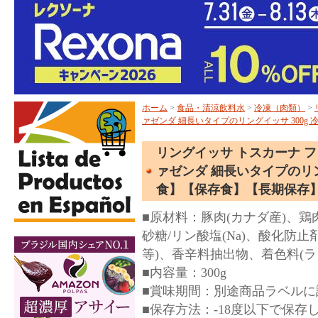
ホーム
>
食品・清涼飲料水
>
冷凍（肉類）
>
ァゼンダ 細長いタイプのリングイッサ 300g
リングイッサ トスカーナ フィニー
ァゼンダ 細長いタイプのリン
食】【保存食】【長期保存
■原材料：豚肉(カナダ産)、
砂糖/リン酸塩(Na)、酸化防止
等)、香辛料抽出物、着色料(ラ
■内容量：300g
■賞味期間：別途商品ラベルに
■保存方法：-18度以下で保存