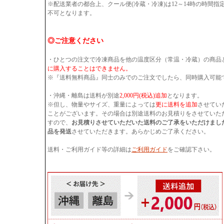
※配送業者の都合上、クール便(冷蔵・冷凍)は12～14時の時間
不可となります。
◎ご注意ください
・ひとつの注文で冷凍商品を他の温度区分（常温・冷蔵）の商品
に購入することはできません。
※『送料無料商品』同士のみでのご注文でしたら、同時購入可能
・沖縄・離島は送料が別途
2,000円(税込)追加
となります。
※但し、物量やサイズ、重量によっては
更に送料を追加
させてい
ことがございます。その場合は別途送料のお見積りをさせていた
すので、
お見積りさせていただいた送料のご了承をいただけまし
品を発送
させていただきます。あらかじめご了承ください。
送料・ご利用ガイド等の詳細は
ご利用ガイド
をご確認下さい。