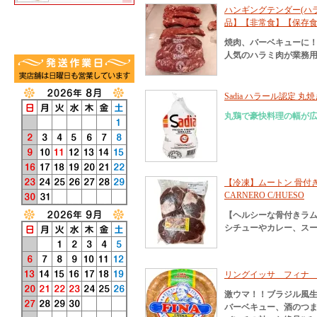
ハンギングテンダー(ハラミ
品】【非常食】【保存
焼肉、バーベキューに
人気のハラミ肉が業務
Sadia ハラール認定 丸焼
丸鶏で豪快料理の幅が
【冷凍】ムートン 骨付きラ
CARNERO C/HUESO
【ヘルシーな骨付きラ
シチューやカレー、スー
リングイッサ フィナ カ
激ウマ！！ブラジル風
バーベキュー、酒のつ