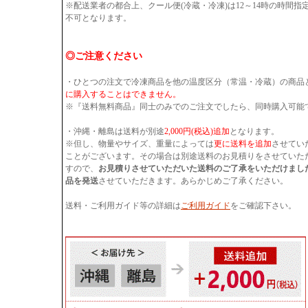
※配送業者の都合上、クール便(冷蔵・冷凍)は12～14時の時間
不可となります。
◎ご注意ください
・ひとつの注文で冷凍商品を他の温度区分（常温・冷蔵）の商品
に購入することはできません。
※『送料無料商品』同士のみでのご注文でしたら、同時購入可能
・沖縄・離島は送料が別途
2,000円(税込)追加
となります。
※但し、物量やサイズ、重量によっては
更に送料を追加
させてい
ことがございます。その場合は別途送料のお見積りをさせていた
すので、
お見積りさせていただいた送料のご了承をいただけまし
品を発送
させていただきます。あらかじめご了承ください。
送料・ご利用ガイド等の詳細は
ご利用ガイド
をご確認下さい。