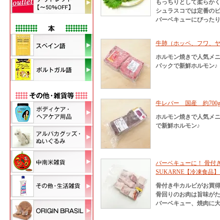
もっちりとして柔らか
シュラスコでは定番のピ
バーベキューにぴった
牛肺（ホッペ、フワ、ヤ
ホルモン焼きで人気メニ
パックで新鮮ホルモン♪
牛レバー 国産 約700
ホルモン焼きで人気メニ
で新鮮ホルモン♪
バーベキューに！ 骨付き
SUKARNE【冷凍食
骨付き牛カルビがお買得!
骨回りのお肉は旨味がた
バーベキュー、焼肉に大