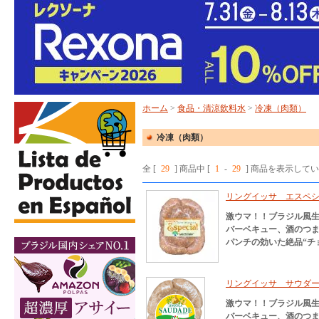
ホーム
>
食品・清涼飲料水
>
冷凍（肉類）
冷凍（肉類）
全 [
29
] 商品中 [
1
-
29
] 商品を表示して
リングイッサ エスペシャ
激ウマ！！ブラジル風
バーベキュー、酒のつ
パンチの効いた絶品“チ
リングイッサ サウダーデ
激ウマ！！ブラジル風
バーベキュー、酒のつ