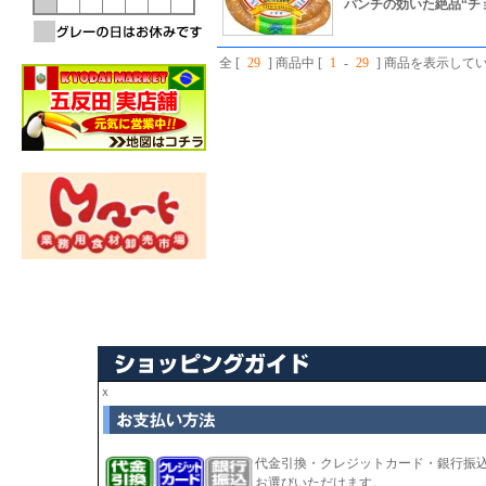
パンチの効いた絶品“チ
全 [
29
] 商品中 [
1
-
29
] 商品を表示して
ｘ
代金引換・クレジットカード・銀行振
お選びいただけます。