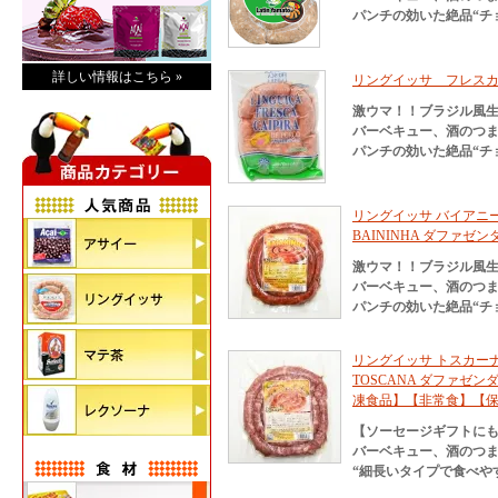
パンチの効いた絶品“チ
詳しい情報はこちら »
リングイッサ フレスカ 
激ウマ！！ブラジル風
バーベキュー、酒のつ
パンチの効いた絶品“チ
リングイッサ バイアニーニャ
BAININHA ダファゼン
激ウマ！！ブラジル風
バーベキュー、酒のつ
パンチの効いた絶品“チ
リングイッサ トスカーナ フ
TOSCANA ダファゼン
凍食品】【非常食】【
【ソーセージギフトに
バーベキュー、酒のつ
“細長いタイプで食べや