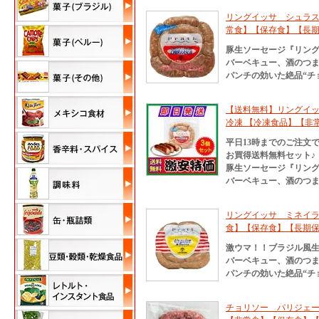
リングイッサ シュラス
常食】【保存食】【長
豚生ソーセージ『リン
バーベキュー、酒のつ
パンチの効いた絶品“チ
【送料無料】リングイッ
冷凍 【冷凍食品】【非
平日13時までのご注文で
お買得送料無料セット♪
豚生ソーセージ『リン
バーベキュー、酒のつ
リングイッサ ミネイラ 
食】【保存食】【長期
激ウマ！！ブラジル風
バーベキュー、酒のつ
パンチの効いた絶品“チ
チョリソー パリジェ