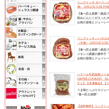
リングイッサ ガーリックソ
凍） LINGUICA DE POR
【食べ応え抜群！絶品
刻みにんにくが入った
お肉の旨味とジューシー
リングイッサ ハバネロポ
（冷凍） LINGUICA DE 
【食べ応え抜群！絶品
メキシコ原産の唐辛子
お肉の旨味とジューシー
ハラール牛肉加熱ソーセージ H
GR(PRE-COOKED)
チャ】【冷凍食品】【
うま味たっぷり☆ジュ
“食べ応え抜群”
【送料無料】リングイッ