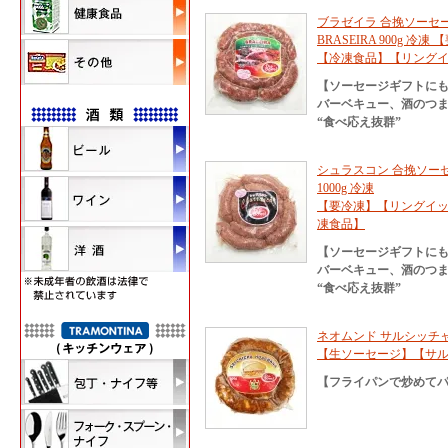
ブラゼイラ 合挽ソーセージ
BRASEIRA 900g
【冷凍食品】【リング
【ソーセージギフトに
バーベキュー、酒のつ
“食べ応え抜群”
シュラスコン 合挽ソーセー
1000g 冷凍
【要冷凍】【リングイ
凍食品】
【ソーセージギフトに
バーベキュー、酒のつ
“食べ応え抜群”
ネオムンド サルシッチャ
【生ソーセージ】【サ
【フライパンで炒めてパ