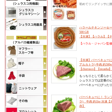
初めてリングイッサに
ハラールチキンソーセージ H
500 GR
【冷凍】【ハラル】【チ
【ハラル・ジャパン監修
【冷凍】バーベキューに
アルカトラ) 牛肉 約500g
【churrasco】【pican
もっちりとして柔らか
シュラスコでは定番のピ
バーベキューにぴった
バーベキューに！ ラン
ラ) 牛肉 約1kg 冷
存】