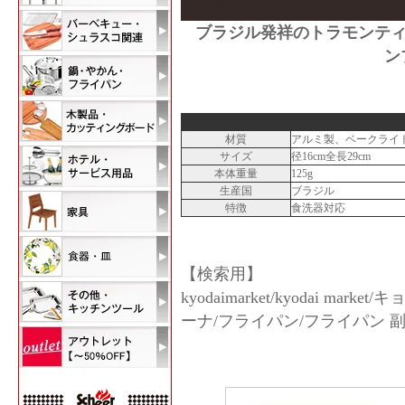
ブラジル発祥のトラモンテ
ン
材質
アルミ製、ベークライ
サイズ
径16cm全長29cm
本体重量
125g
生産国
ブラジル
特徴
食洗器対応
【検索用】
kyodaimarket/kyodai 
ーナ/フライパン/フライパン 