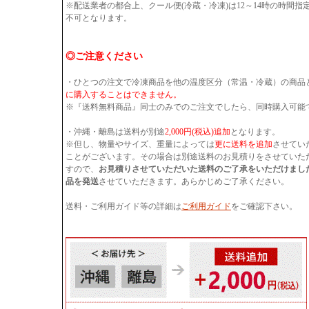
※配送業者の都合上、クール便(冷蔵・冷凍)は12～14時の時間
不可となります。
◎ご注意ください
・ひとつの注文で冷凍商品を他の温度区分（常温・冷蔵）の商品
に購入することはできません。
※『送料無料商品』同士のみでのご注文でしたら、同時購入可能
・沖縄・離島は送料が別途
2,000円(税込)追加
となります。
※但し、物量やサイズ、重量によっては
更に送料を追加
させてい
ことがございます。その場合は別途送料のお見積りをさせていた
すので、
お見積りさせていただいた送料のご了承をいただけまし
品を発送
させていただきます。あらかじめご了承ください。
送料・ご利用ガイド等の詳細は
ご利用ガイド
をご確認下さい。