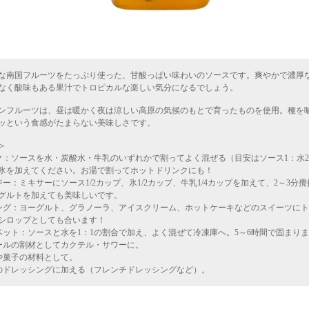
な南国フルーツをたっぷり使った、甘酸っぱい味わいのソースです。爽やかで濃厚
なく酸味もある果汁でトロピカルな楽しい気分になるでしょう。
ンフルーツは、昼は暖かく夜は涼しい高原の気候のもとで育ったものを使用。種を
ッという食感がたまらない美味しさです。
＞
ク：ソースを水・炭酸水・牛乳のいずれかで割ってよく混ぜる（目安はソース1：水
氷を加えてください。お湯で割ってホットドリンクにも！
ジー：ミキサーにソース1/2カップ、氷1/2カップ、牛乳1/4カップを加えて、2～3分
グルトを加えても美味しいです。
ング：ヨーグルト、グラノーラ、アイスクリーム、ホットケーキなどのスイーツに
シロップとしても合います！
ベット：ソースと水を1：1の割合で加え、よく混ぜて冷凍庫へ。5～6時間で固まり
ールの割材としてカクテル・サワーに。
や菓子の材料として。
のドレッシングに加える（フレンチドレッシングなど）。