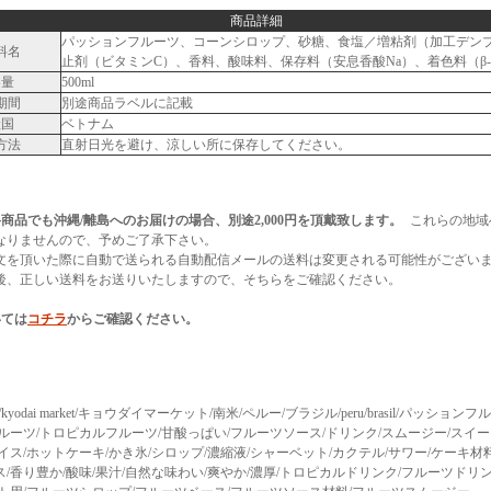
商品詳細
パッションフルーツ、コーンシロップ、砂糖、食塩／増粘剤（加工デン
料名
止剤（ビタミンC）、香料、酸味料、保存料（安息香酸Na）、着色料（β
容量
500ml
期間
別途商品ラベルに記載
産国
ベトナム
方法
直射日光を避け、涼しい所に保存してください。
商品でも沖縄/離島へのお届けの場合、別途2,000円を頂戴致します。
これらの地域
なりませんので、予めご了承下さい。
文を頂いた際に自動で送られる自動配信メールの送料は変更される可能性がござい
後、正しい送料をお送りいたしますので、そちらをご確認ください。
いては
コチラ
からご確認ください。
rket/kyodai market/キョウダイマーケット/南米/ペルー/ブラジル/peru/brasil/パッショ
ルーツ/トロピカルフルーツ/甘酸っぱい/フルーツソース/ドリンク/スムージー/スイ
イス/ホットケーキ/かき氷/シロップ/濃縮液/シャーベット/カクテル/サワー/ケーキ材
/香り豊か/酸味/果汁/自然な味わい/爽やか/濃厚/トロピカルドリンク/フルーツドリ