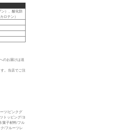
プン）、酸化防
-カロテン）
へのお届けは送
ます。当店でご注
ンフルーツ/ピンクグ
ーツトッピング/ヨ
料/菓子材料/フル
ンク/フルーツレ