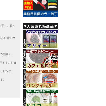
な香り、甘さ
噛んだ時のサ
2の割合）。
攪拌する。お好
トッピング。
ます。