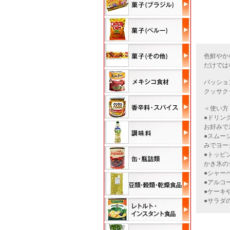
色鮮やか
だけでは
パッショ
クッサク
＜使い方
●ドリン
お好みで
●スムー
みでヨー
●トッピ
かき氷の
●シャー
●アルコ
●ケーキ
●サラダ