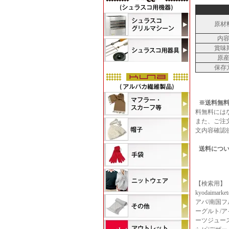
原材
内
賞味
原
保存
※送料無料
料無料には
また、ご注
文内容確認
送料につ
【検索用】
kyodaima
アバ/南国フ
ーグルト/ア
ーツジュース