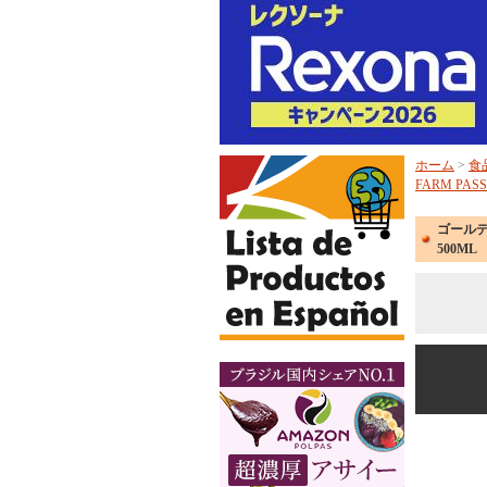
ホーム
>
食
FARM PASS
ゴールデン
500ML