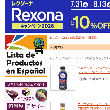
ホーム
>
食品・清涼飲料水
>
調味料
調味料
全 [
26
] 商品中 [
1
-
26
] 商品を表示して
ペルーシェフ バニラシロッ
peru cheff ESENCIA DE
【お菓子の香りづけに！
ゴヤエキストラバージンオ
VIRGEN OLIVE OIL 81