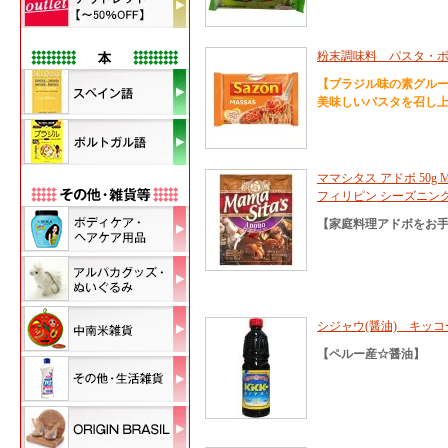
粉末調味料 パスタ・ポテ
【ブラジル味の素グル
美味しいパスタを召し
ママシタス アドボ 50g 
フィリピン シーズニン
【家庭料理アドボをお
シジャウ(醤油) キッコ
【ペルー産☆醤油】