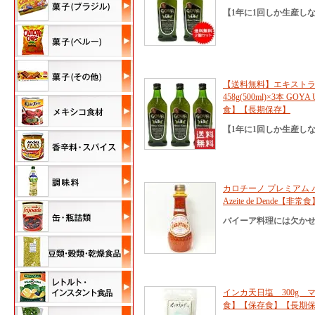
【1年に1回しか生産し
【送料無料】エキストラ
458g(500ml)×3本 
食】【長期保存】
【1年に1回しか生産し
カロチーノ プレミアム パ
Azeite de Dende
バイーア料理には欠かせ
インカ天日塩 300g マラ
食】【保存食】【長期