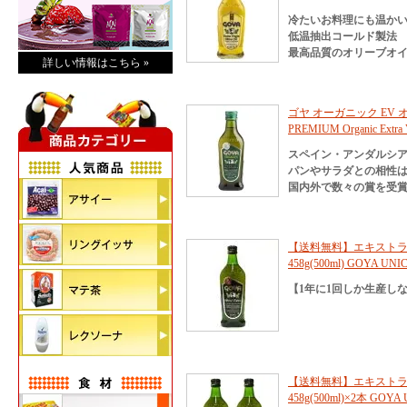
冷たいお料理にも温か
低温抽出コールド製法
最高品質のオリーブオ
詳しい情報はこちら »
ゴヤ オーガニック EV オ
PREMIUM Organic Extra Vi
スペイン・アンダルシ
パンやサラダとの相性
国内外で数々の賞を受
【送料無料】エキストラ
458g(500ml) GO
【1年に1回しか生産し
【送料無料】エキストラ
458g(500ml)×2本 GOYA