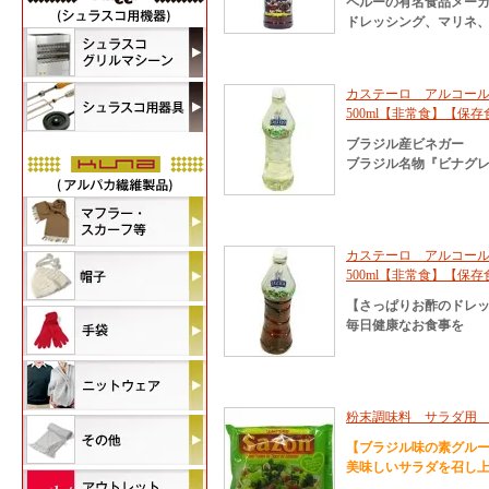
ペルーの有名食品メー
ドレッシング、マリネ
カステーロ アルコール
500ml【非常食】【保
ブラジル産ビネガー
ブラジル名物『ビナグレ
カステーロ アルコール
500ml【非常食】【保
【さっぱりお酢のドレ
毎日健康なお食事を
粉末調味料 サラダ用 サゾ
【ブラジル味の素グル
美味しいサラダを召し