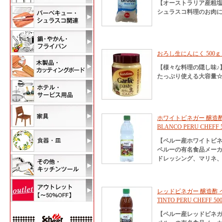
【オーストラリア産粗
シュラスコ料理のお肉
おろし生にんにく 500ｇ Sublim
【様々な料理の隠し味♪
たっぷり使える大容量
ホワイトビネガー 醸造酢 ペ
BLANCO PERU CHEFF 
【ペルー産ホワイトビ
ペルーの有名食品メー
ドレッシング、マリネ
レッドビネガー 醸造酢 ペル
TINTO PERU CHEFF 50
【ペルー産レッドビネ