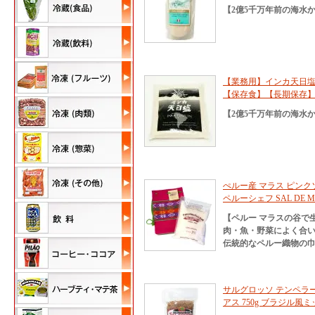
【2億5千万年前の海水
【業務用】インカ天日塩 5
【保存食】【長期保存
【2億5千万年前の海水
ぺルー産 マラス ピンク
ペルーシェフ SAL DE MAR
【ペルー マラスの谷で
肉・魚・野菜によく合い
伝統的なペルー織物の
サルグロッソ テンペラー
アス 750g ブラジル風ミックス粗塩