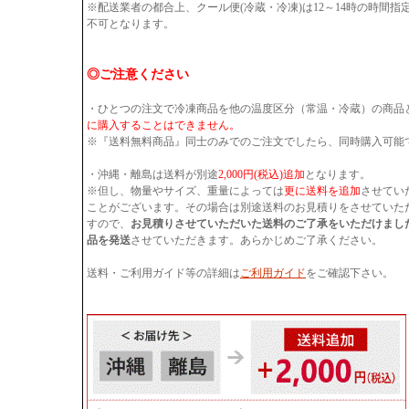
※配送業者の都合上、クール便(冷蔵・冷凍)は12～14時の時間
不可となります。
◎ご注意ください
・ひとつの注文で冷凍商品を他の温度区分（常温・冷蔵）の商品
に購入することはできません。
※『送料無料商品』同士のみでのご注文でしたら、同時購入可能
・沖縄・離島は送料が別途
2,000円(税込)追加
となります。
※但し、物量やサイズ、重量によっては
更に送料を追加
させてい
ことがございます。その場合は別途送料のお見積りをさせていた
すので、
お見積りさせていただいた送料のご了承をいただけまし
品を発送
させていただきます。あらかじめご了承ください。
送料・ご利用ガイド等の詳細は
ご利用ガイド
をご確認下さい。