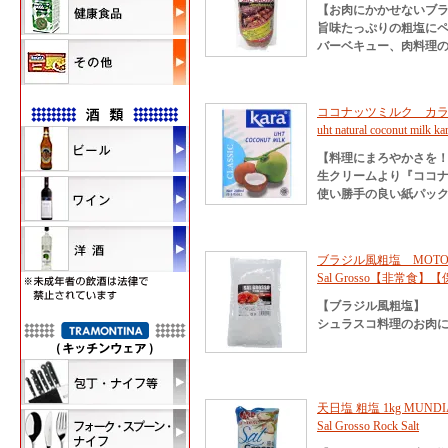
【お肉にかかせないブ
旨味たっぷりの粗塩に
バーベキュー、肉料理の
ココナッツミルク カラ 
uht natural coconut milk ka
【料理にまろやかさを
生クリームより『ココ
使い勝手の良い紙パッ
ブラジル風粗塩 MOTOA
Sal Grosso【非常
【ブラジル風粗塩】
シュラスコ料理のお肉
天日塩 粗塩 1kg MUNDIA
Sal Grosso Rock Salt