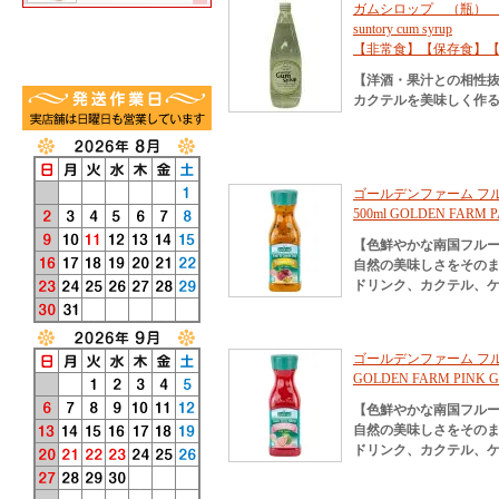
ガムシロップ （瓶） サ
suntory cum syrup
【非常食】【保存食】
【洋酒・果汁との相性
カクテルを美味しく作
ゴールデンファーム フ
500ml GOLDEN FARM P
【色鮮やかな南国フル
自然の美味しさをその
ドリンク、カクテル、
ゴールデンファーム フル
GOLDEN FARM PINK G
【色鮮やかな南国フル
自然の美味しさをその
ドリンク、カクテル、