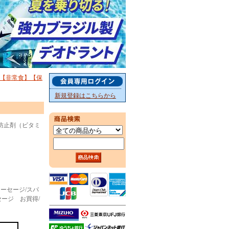
】【非常食】【保
新規登録はこちらから
防止剤（ビタミ
ソーセージ/スパ
ソーセージ お買得/