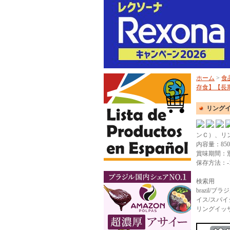
ホーム
>
食
存食】【長
リングイ
ンＣ）、リ
内容量：850
賞味期間：
保存方法：
検索用
brazil
イス/スパイシー
リングイッ