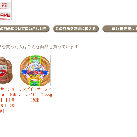
品を買った人はこんな商品も買っています
ッサ シュ
リングイッサ フィ
ｋｇ 冷凍
ナ カイピーラ 500g
品】【非常
冷凍
存食】【長
存】