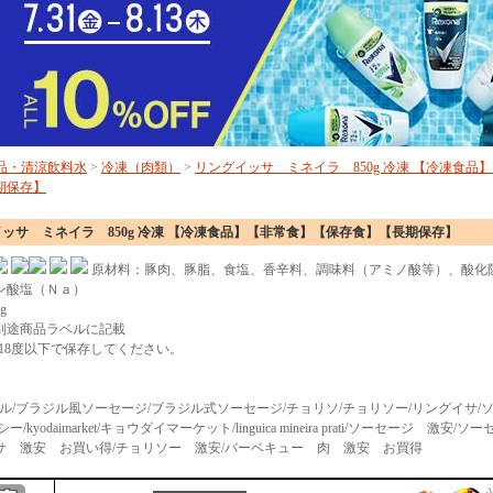
品・清涼飲料水
>
冷凍（肉類）
>
リングイッサ ミネイラ 850g 冷凍 【冷凍食品
期保存】
ッサ ミネイラ 850g 冷凍 【冷凍食品】【非常食】【保存食】【長期保存】
原材料：豚肉、豚脂、食塩、香辛料、調味料（アミノ酸等）、酸化
ン酸塩（Ｎａ）
g
別途商品ラベルに記載
-18度以下で保存してください。
/ブラジル/ブラジル風ソーセージ/ブラジル式ソーセージ/チョリソ/チョリソー/リングイサ/
/kyodaimarket/キョウダイマーケット/linguica mineira prati/ソーセージ 激安/
サ 激安 お買い得/チョリソー 激安/バーベキュー 肉 激安 お買得