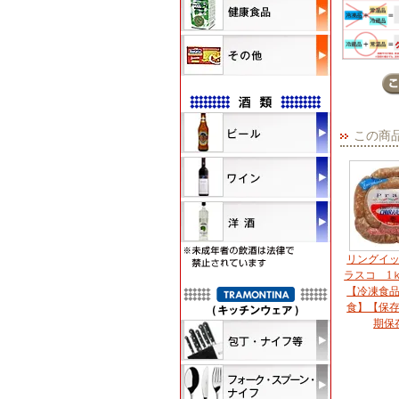
この商
リングイ
ラスコ 1
【冷凍食
食】【保
期保