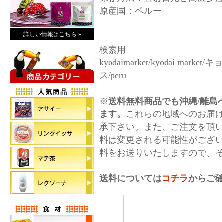
原産国：ペルー
詳しい情報はこちら »
検索用
kyodaimarket/kyodai mar
ス/peru
※
送料無料商品でも沖縄/離島へ
ます。
これらの地域へのお届
承下さい。また、ご注文を頂
料は変更される可能性がござ
料をお送りいたしますので、
送料については
コチラ
からご