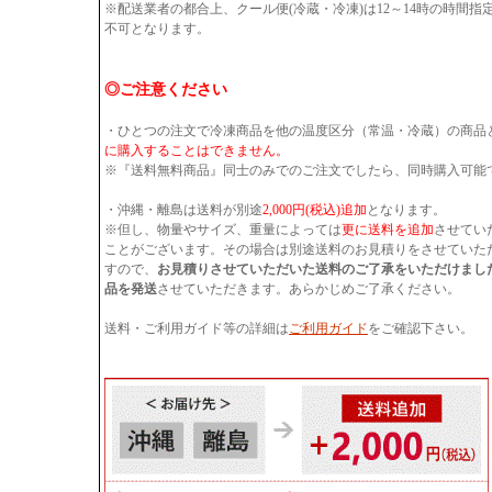
※配送業者の都合上、クール便(冷蔵・冷凍)は12～14時の時間
不可となります。
◎ご注意ください
・ひとつの注文で冷凍商品を他の温度区分（常温・冷蔵）の商品
に購入することはできません。
※『送料無料商品』同士のみでのご注文でしたら、同時購入可能
・沖縄・離島は送料が別途
2,000円(税込)追加
となります。
※但し、物量やサイズ、重量によっては
更に送料を追加
させてい
ことがございます。その場合は別途送料のお見積りをさせていた
すので、
お見積りさせていただいた送料のご了承をいただけまし
品を発送
させていただきます。あらかじめご了承ください。
送料・ご利用ガイド等の詳細は
ご利用ガイド
をご確認下さい。