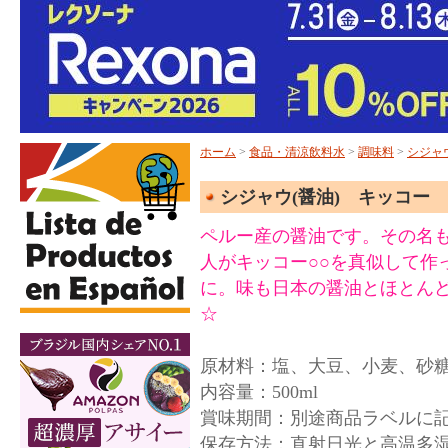
ホーム
>
食品・清涼飲料水
>
調味料
>
シジャウ
シジャウ(醤油) キッコー 
ペルー産の醤油です。その名
人がキッコー○○を真似して作
に。味も日本の醤油とほとん
☆
原材料：塩、大豆、小麦、砂
内容量：500ml
賞味期間：別途商品ラベルに
保存方法：直射日光と高温多