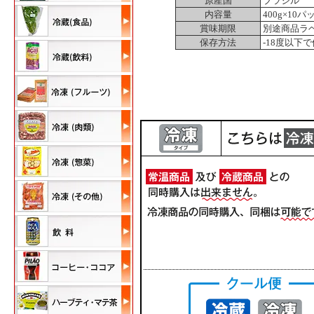
原産国
ブラジル
内容量
400g×10パッ
賞味期限
別途商品ラ
保存方法
-18度以下