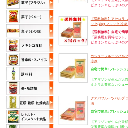
【アマゾンが生んだ天
ビタミンＣたっぷりの
【送料無料】アセロラ フル
ック(4kg) フルッタ 冷
【送料無料】自宅で簡単
『業務用お買得セット
ビタミンＣたっぷりの
カシューフルーツパルプ フ
冷凍
自宅で簡単♪フレッシュ
【アマゾンが生んだ天
ミネラル豊富なカシュ
グアバフルーツパルプ フル
凍
自宅で簡単♪フレッシュ
【アマゾンが生んだ天
栄養豊富な南国の甘酸