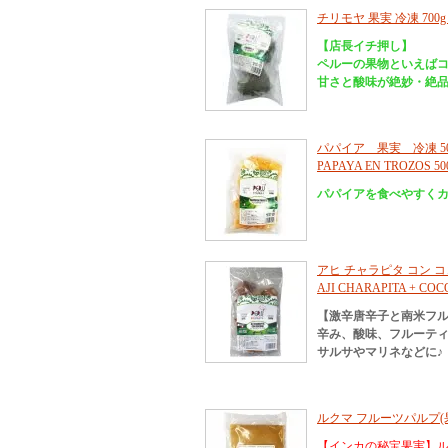
チリモヤ 果実 冷凍 700
【店長イチ押し】
ペルーの果物といえば
甘さと酸味が絶妙・絶
パパイア 果実 冷凍 5
PAPAYA EN TROZOS 50
パパイアを食べやすく
アヒ チャラピタ コン コ
AJI CHARAPITA + COC
【激辛唐辛子と南米フ
辛み、酸味、フルーテ
サルサやマリネなどに♪
ルクマ フルーツパルプ(果肉
【インカの秘宝果実】