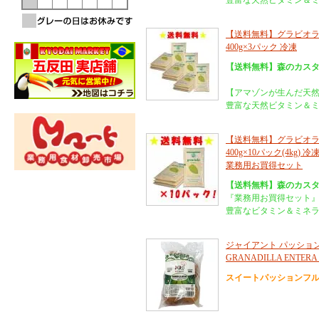
豊富な天然ビタミン＆
【送料無料】グラビオラ
400g×3パック 冷凍
【送料無料】森のカスタ
【アマゾンが生んだ天
豊富な天然ビタミン＆
【送料無料】グラビオラ
400g×10パック(4kg) 冷
業務用お買得セット
【送料無料】森のカスタ
『業務用お買得セット
豊富なビタミン＆ミネ
ジャイアント パッションフ
GRANADILLA ENTERA 
スイートパッションフ