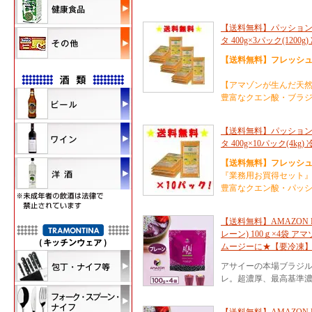
【送料無料】パッション
タ 400g×3パック(1200g
【送料無料】フレッシ
【アマゾンが生んだ天
豊富なクエン酸・ブラ
【送料無料】パッション
タ 400g×10パック(4kg
【送料無料】フレッシ
『業務用お買得セット
豊富なクエン酸・パッ
【送料無料】AMAZON 
レーン) 100ｇ×4袋 
ムージーに★【要冷凍
アサイーの本場ブラジ
レ。超濃厚、最高基準濃