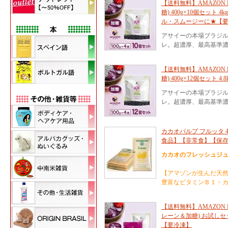
【送料無料】AMAZON 
糖) 400g×10個セット
ル・スムージーに★【
アサイーの本場ブラジ
レ。超濃厚、最高基準濃
【送料無料】AMAZON 
糖) 400g×12個セット
アサイーの本場ブラジ
レ。超濃厚、最高基準濃
カカオパルプ フルッタ 4
食品】【非常食】【保
カカオのフレッシュジュ
【アマゾンが生んだ天
豊富なビタミンＢ１・
【送料無料】AMAZON 
レーン＆加糖) お試しセット
【要冷凍】