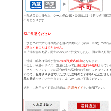
※配送業者の都合上、クール便(冷蔵・冷凍)は12～14時の時間
不可となります。
◎ご注意ください
・ひとつの注文で冷凍商品を他の温度区分（常温・冷蔵）の商品
に購入することはできません。
※『送料無料商品』同士のみでのご注文でしたら、同時購入可能
・沖縄・離島は送料が別途
2,000円(税込)追加
となります。
※但し、物量やサイズ、重量によっては
更に送料を追加
させてい
ことがございます。その場合は別途送料のお見積りをさせていた
すので、
お見積りさせていただいた送料のご了承をいただけまし
品を発送
させていただきます。あらかじめご了承ください。
送料・ご利用ガイド等の詳細は
ご利用ガイド
をご確認下さい。