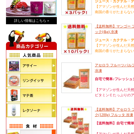
ジュース・カクテル・デ
【アマゾンが生んだ天
南国の香りがたまらな
詳しい情報はこちら »
【送料無料】マンゴー フル
ック(4kg) 冷凍
ジュース・カクテル・デ
【アマゾンが生んだ天
南国の香りがたまらな
アセロラ フルーツパルプ 
冷凍
自宅で簡単♪フレッシュ
【アマゾンが生んだ天
ビタミンＣたっぷりの
【送料無料】アセロラ フル
ク(1200g) フルッタ 冷凍
【送料無料】自宅で簡単