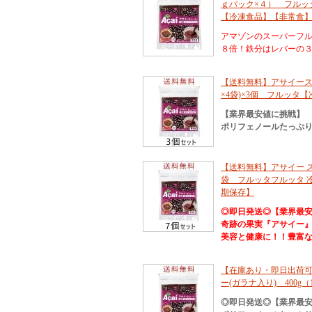
ｇパック×４） フルッ
【冷凍食品】【非常食
アマゾンのスーパーフ
８倍！鉄分はレバーの
【送料無料】アサイースムー
×4袋)×3個 フルッタ
【業界最安値に挑戦】
ポリフェノールたっぷり
【送料無料】アサイー スム
袋 フルッタフルッタ 
期保存】
◎即日発送◎【業界最
奇跡の果実『アサイー
美容と健康に！！豊富
【在庫あり・即日出荷
ー(ガラナ入り) 400g
◎即日発送◎【業界最