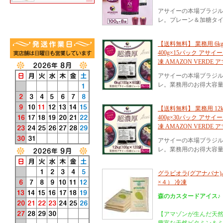
アサイーの本場ブラジ
レ。プレーン＆加糖タ
【送料無料】 業務用 6k
400g×15パック アサ
凍 AMAZON VERDE
アサイーの本場ブラジ
レ。業務用のお得大容量
【送料無料】 業務用 12
400g×30パック アサ
凍 AMAZON VERDE
アサイーの本場ブラジ
レ。業務用のお得大容量
グラビオラ(グアナバナ)パ
×４） 冷凍
森のカスタードアイス♪
【アマゾンが生んだ天