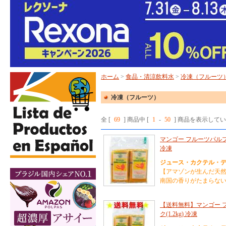
ホーム
>
食品・清涼飲料水
>
冷凍（フルーツ
冷凍（フルーツ）
全 [
69
] 商品中 [
1
-
50
] 商品を表示して
マンゴー フルーツパルプ 
冷凍
ジュース・カクテル・デ
【アマゾンが生んだ天
南国の香りがたまらな
【送料無料】マンゴー フル
ク(1.2kg) 冷凍