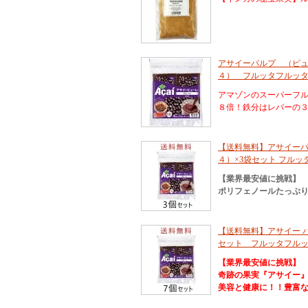
アサイーパルプ （ピュー
４） フルッタフルッ
アマゾンのスーパーフ
８倍！鉄分はレバーの
【送料無料】アサイーパル
４）×3袋セット フル
【業界最安値に挑戦】
ポリフェノールたっぷり
【送料無料】アサイー パル
セット フルッタフルッ
【業界最安値に挑戦】
奇跡の果実『アサイー
美容と健康に！！豊富