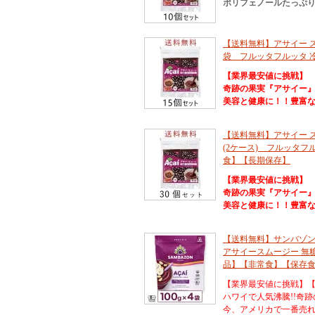
ポリフェノールたっぷり
【送料無料】アサイー スム
袋 フルッタフルッタ 
【業界最安値に挑戦】
奇跡の果実『アサイー
美容と健康に！！豊富
【送料無料】アサイー スム
(2ケース) フルッタフ
食】【長期保存】
【業界最安値に挑戦】
奇跡の果実『アサイー
美容と健康に！！豊富
【送料無料】サンバゾ
アサイースムージー 無糖
品】【非常食】【保存
【業界最安値に挑戦】
ハワイで人気沸騰!!奇
今、アメリカで一番売れて