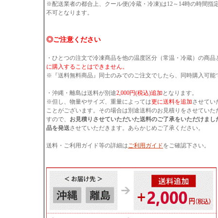
※配送業者の都合上、クール便(冷蔵・冷凍)は12～14時の時間
不可となります。
◎ご注意ください
・ひとつの注文で冷凍商品を他の温度区分（常温・冷蔵）の商品
に購入することはできません。
※『送料無料商品』同士のみでのご注文でしたら、同時購入可能
・沖縄・離島は送料が別途
2,000円(税込)追加
となります。
※但し、物量やサイズ、重量によっては
更に送料を追加
させてい
ことがございます。その場合は別途送料のお見積りをさせていた
すので、
お見積りさせていただいた送料のご了承をいただけまし
品を発送
させていただきます。あらかじめご了承ください。
送料・ご利用ガイド等の詳細は
ご利用ガイド
をご確認下さい。