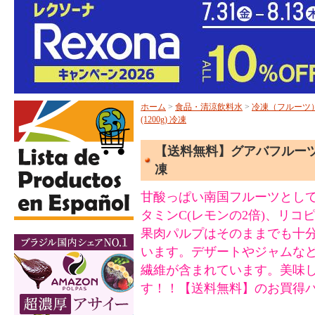
ホーム
>
食品・清涼飲料水
>
冷凍（フルーツ
(1200g) 冷凍
【送料無料】グアバフルーツパルプ
凍
甘酸っぱい南国フルーツとして
タミンC(レモンの2倍)、リコ
果肉パルプはそのままでも十
います。デザートやジャムな
繊維が含まれています。美味
す！！【送料無料】のお買得