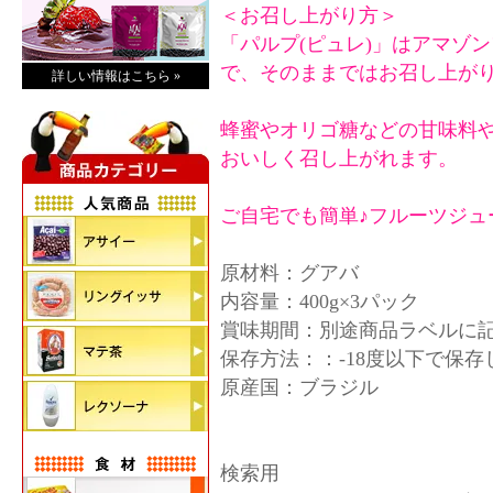
＜お召し上がり方＞
「パルプ(ピュレ)」はアマゾ
で、そのままではお召し上が
詳しい情報はこちら »
蜂蜜やオリゴ糖などの甘味料
おいしく召し上がれます。
ご自宅でも簡単♪フルーツジュ
原材料：グアバ
内容量：400g×3パック
賞味期間：別途商品ラベルに
保存方法：：-18度以下で保
原産国：ブラジル
検索用