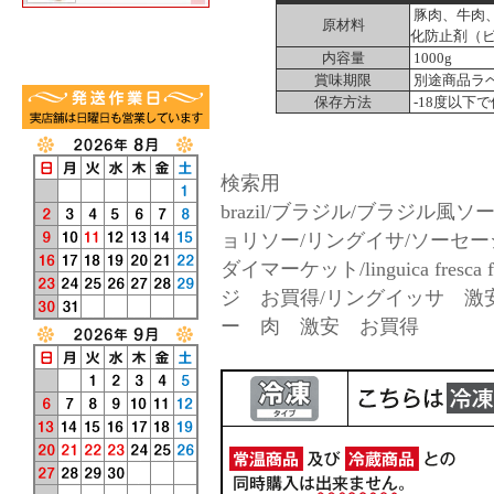
豚肉、牛肉
原材料
化防止剤（ビ
内容量
1000g
賞味期限
別途商品ラ
保存方法
-18度以下
検索用
brazil/ブラジル/ブラジル
ョリソー/リングイサ/ソーセージ/ス
ダイマーケット/linguica fresca
ジ お買得/リングイッサ 激
ー 肉 激安 お買得