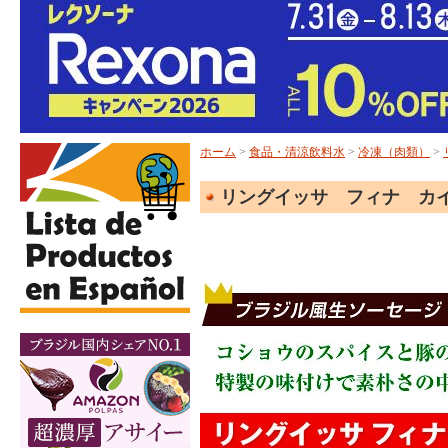
ホーム
>
食品・清涼飲料水
>
冷凍（肉類）
>
リングイッサ フィナ カイピー