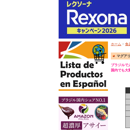
ホーム
>
食
マグア
ブラジルで
国内でも大