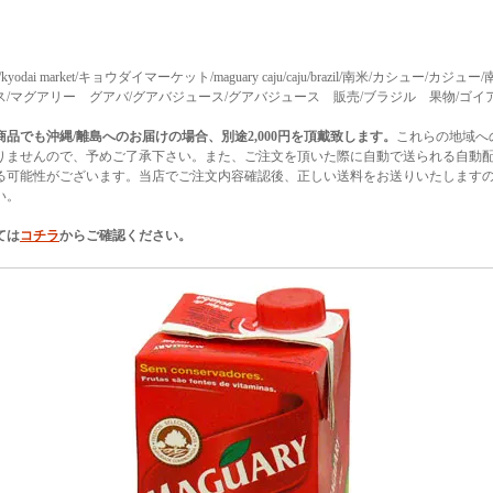
ket/kyodai market/キョウダイマーケット/maguary caju/caju/brazil/南米/カシュー/カ
ス/マグアリー グアバ/グアバジュース/グアバジュース 販売/ブラジル 果物/ゴイ
商品でも沖縄/離島へのお届けの場合、別途2,000円を頂戴致します。
これらの地域へ
りませんので、予めご了承下さい。また、ご注文を頂いた際に自動で送られる自動
る可能性がございます。当店でご注文内容確認後、正しい送料をお送りいたします
い。
ては
コチラ
からご確認ください。