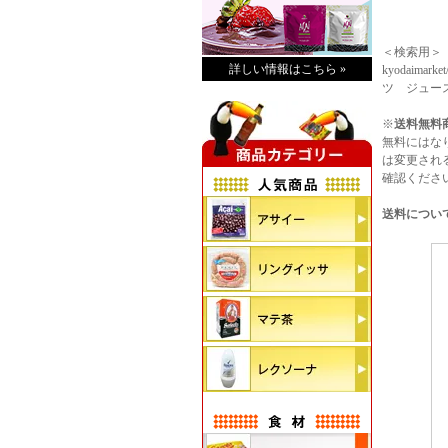
＜検索用＞
詳しい情報はこちら »
kyodaimar
ツ ジュー
※
送料無料
無料にはな
は変更され
確認くださ
送料につい