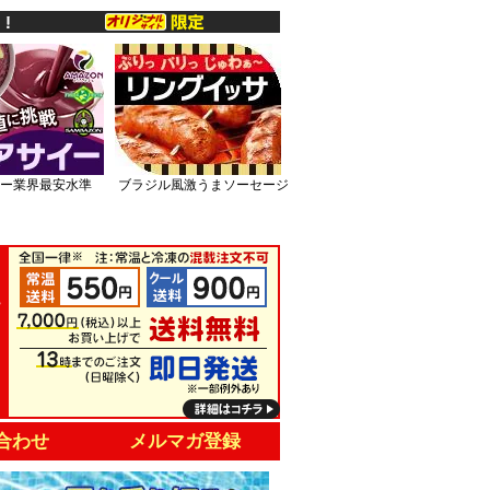
ー業界最安水準
ブラジル風激うまソーセージ
合わせ
メルマガ登録