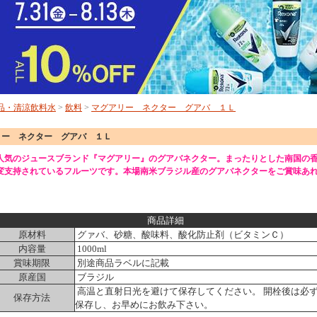
品・清涼飲料水
>
飲料
>
マグアリー ネクター グアバ １Ｌ
リー ネクター グアバ １Ｌ
人気のジュースブランド『マグアリー』のグアバネクター。まったりとした南国の
変支持されているフルーツです。本場南米ブラジル産のグアバネクターをご賞味あ
商品詳細
原材料
グァバ、砂糖、酸味料、酸化防止剤（ビタミンＣ）
内容量
1000ml
賞味期限
別途商品ラベルに記載
原産国
ブラジル
高温と直射日光を避けて保存してください。 開栓後は必
保存方法
保存し、お早めにお飲み下さい。