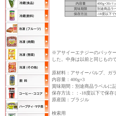
内容量
400g×30パッ
賞味期限
別途商品ラ
保存方法
-18度以下
※アサイーエナジーのパッケー
した。中身は以前と同じもの
原材料：アサイーパルプ、ガ
内容量：400g×3
賞味期間：別途商品ラベルに
保存方法：：-18度以下で保
原産国：ブラジル
検索用