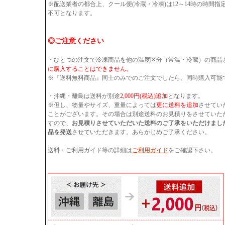
※配送業者の都合上、クール便(冷蔵・冷凍)は12～14時の時間
不可となります。
◎ご注意ください
・ひとつの注文で冷凍商品を他の温度区分（常温・冷蔵）の商品
に購入することはできません。
※『送料無料商品』同士のみでのご注文でしたら、同時購入可能
・沖縄・離島は送料が別途
2,000円(税込)追加
となります。
※但し、物量やサイズ、重量によっては
更に送料を追加
させてい
ことがございます。その場合は別途送料のお見積りをさせていた
すので、
お見積りさせていただいた送料のご了承をいただけまし
品を発送
させていただきます。あらかじめご了承ください。
送料・ご利用ガイド等の詳細は
ご利用ガイド
をご確認下さい。