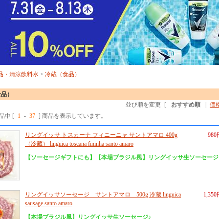
品・清涼飲料水
>
冷蔵（食品）
食品）
並び順を変更
[
おすすめ順
|
価
商品中 [
1
-
37
] 商品を表示しています。
リングイッサ トスカーナ フィニーニャ サントアマロ 400g
980
（冷蔵） linguica toscana fininha santo amaro
【ソーセージギフトにも】【本場ブラジル風】リングイッサ生ソーセージ
リングイッサソーセージ サントアマロ 500g 冷蔵 linguica
1,35
sausage santo amaro
【本場ブラジル風】リングイッサ生ソーセージ♪