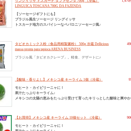
リングイッサ トスカーナ ダファゼンダ 700g （冷蔵）
1,47
LINGUICA TOSCANA 700G DA FAZENDA
【ソーセージギフトにも】
ブラジル風生ソーセージ リングイッサ
トスカーナ地方のスパイシーなペパロニソーセージ風♪
タピオカミックス粉（食品用精製澱粉） 500g 冷蔵 Dellicious
4
massa pronta para tapioca ARENA BUSINESS
ブラジル風「タピオカクレープ」。軽食、デザートに♪
【酸味・香りよし】メキシコ産 キーライム 1個（冷蔵）
9
モヒート・カイピリーニャに！
果汁たっぷりキーライム♪
メキシコの太陽の恵みをたっぷり受けて育ったキリっとした酸味と爽やか
【お買得】メキシコ産 キーライム 10個セット （冷蔵）
9
モヒート・カイピリーニャに！