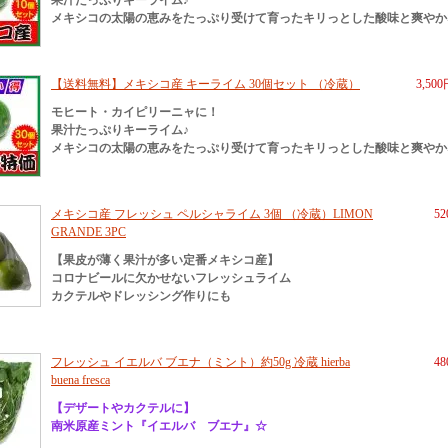
果汁たっぷりキーライム♪
メキシコの太陽の恵みをたっぷり受けて育ったキリっとした酸味と爽やか
【送料無料】メキシコ産 キーライム 30個セット （冷蔵）
3,50
モヒート・カイピリーニャに！
果汁たっぷりキーライム♪
メキシコの太陽の恵みをたっぷり受けて育ったキリっとした酸味と爽やか
メキシコ産 フレッシュ ペルシャライム 3個 （冷蔵）LIMON
5
GRANDE 3PC
【果皮が薄く果汁が多い定番メキシコ産】
コロナビールに欠かせないフレッシュライム
カクテルやドレッシング作りにも
フレッシュ イエルバ ブエナ（ミント）約50g 冷蔵 hierba
4
buena fresca
【デザートやカクテルに】
南米原産ミント『イエルバ ブエナ』☆