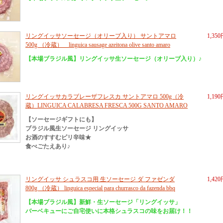
リングイッサソーセージ（オリーブ入り） サントアマロ
1,35
500g （冷蔵） linguica sausage azeitona olive santo amaro
【本場ブラジル風】リングイッサ生ソーセージ（オリーブ入り）♪
リングイッサカラブレーザフレスカ サントアマロ 500g（冷
1,19
蔵）LINGUICA CALABRESA FRESCA 500G SANTO AMARO
【ソーセージギフトにも】
ブラジル風生ソーセージ リングイッサ
お酒のすすむピリ辛味★
食べごたえあり♪
リングイッサ シュラスコ用 生ソーセージ ダ ファゼンダ
1,42
800g （冷蔵） linguica especial para churrasco da fazenda bbq
【本場ブラジル風】新鮮・生ソーセージ「リングイッサ」
バーベキューにご自宅使いに本格シュラスコの味をお届け！！