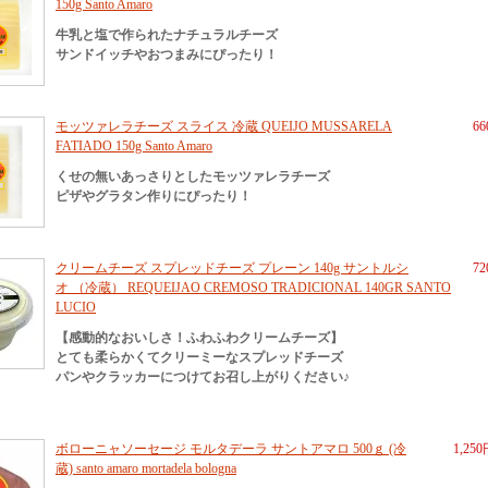
150g Santo Amaro
牛乳と塩で作られたナチュラルチーズ
サンドイッチやおつまみにぴったり！
モッツァレラチーズ スライス 冷蔵 QUEIJO MUSSARELA
6
FATIADO 150g Santo Amaro
くせの無いあっさりとしたモッツァレラチーズ
ピザやグラタン作りにぴったり！
クリームチーズ スプレッドチーズ プレーン 140g サントルシ
7
オ （冷蔵） REQUEIJAO CREMOSO TRADICIONAL 140GR SANTO
LUCIO
【感動的なおいしさ！ふわふわクリームチーズ】
とても柔らかくてクリーミーなスプレッドチーズ
パンやクラッカーにつけてお召し上がりください♪
ボローニャソーセージ モルタデーラ サントアマロ 500ｇ (冷
1,25
蔵) santo amaro mortadela bologna