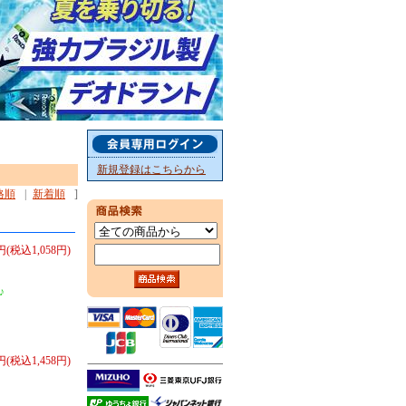
新規登録はこちらから
格順
|
新着順
]
円(税込1,058円)
♪
0円(税込1,458円)