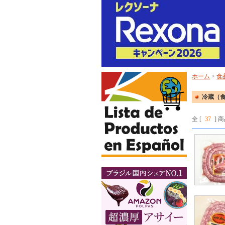
ホーム
>
食
冷蔵（
全 [
37
] 