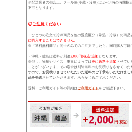
※配送業者の都合上、クール便(冷蔵・冷凍)は12～14時の時間
不可となります。
◎ご注意ください
・ひとつの注文で冷凍商品を他の温度区分（常温・冷蔵）の商品
に購入することはできません。
※『送料無料商品』同士のみでのご注文でしたら、同時購入可能
・沖縄・離島は送料が別途
2,000円(税込)追加
となります。
※但し、物量やサイズ、重量によっては
更に送料を追加
させてい
ことがございます。その場合は別途送料のお見積りをさせていた
すので、
お見積りさせていただいた送料のご了承をいただけまし
品を発送
させていただきます。あらかじめご了承ください。
送料・ご利用ガイド等の詳細は
ご利用ガイド
をご確認下さい。