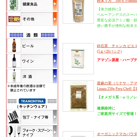
粉末マカ 100％ Framidia 
【体力維持に】
ペルーアンデスのスー
豊富な必須アミノ酸・鉄分・
使い勝手が便利な粉末タ
砕石茶 チャンカ ピエド
(5ｇ×20パック)
アマゾン原産・ハーブ
亜麻の実（リナサ・アマ
Linaza 250g Peru
【オメガ３系・α-リノ
健康維持に
ご家庭用サイズで登場
オーガニックマカパウダー 100g