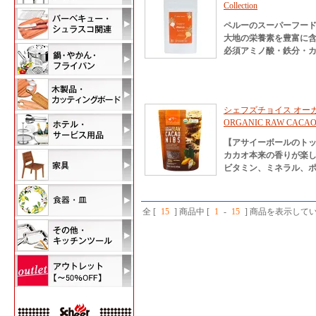
Collection
ペルーのスーパーフード
大地の栄養素を豊富に
必須アミノ酸・鉄分・カルシ
シェフズチョイス オーガ
ORGANIC RAW CACAO 
【アサイーボールのトッ
カカオ本来の香りが楽
ビタミン、ミネラル、
全 [
15
] 商品中 [
1
-
15
] 商品を表示して