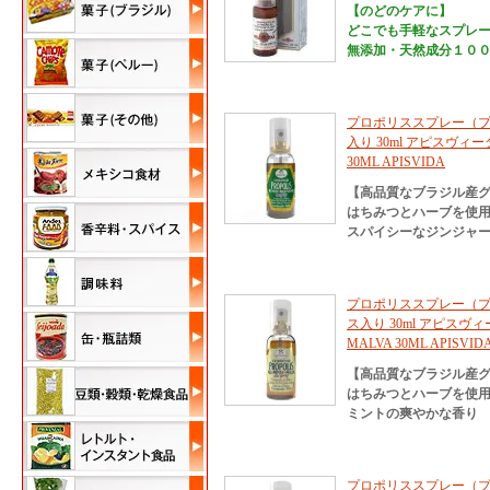
【のどのケアに】
どこでも手軽なスプレ
無添加・天然成分１０
プロポリススプレー（
入り 30ml アピスヴィーダ 
30ML APISVIDA
【高品質なブラジル産
はちみつとハーブを使
スパイシーなジンジャ
プロポリススプレー（
ス入り 30ml アピスヴィーダ
MALVA 30ML APISVID
【高品質なブラジル産
はちみつとハーブを使
ミントの爽やかな香り
プロポリススプレー（