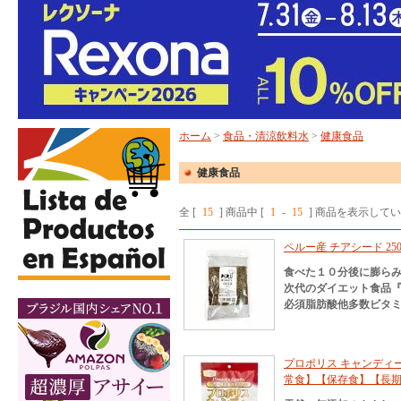
ホーム
>
食品・清涼飲料水
>
健康食品
健康食品
全 [
15
] 商品中 [
1
-
15
] 商品を表示して
ペルー産 チアシード 2
食べた１０分後に膨ら
次代のダイエット食品
必須脂肪酸他多数ビタ
プロポリス キャンディー 84g M
常食】【保存食】【長