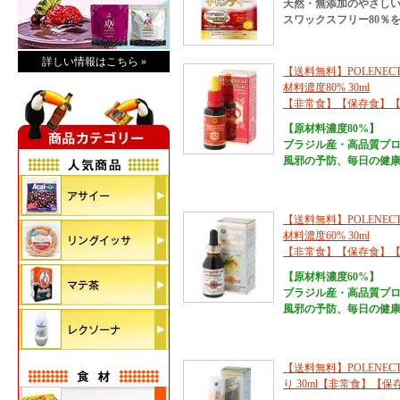
天然・無添加のやさし
スワックスフリー80％
詳しい情報はこちら »
【送料無料】POLENEC
材料濃度80% 30ml
【非常食】【保存食】
【原材料濃度80%】
ブラジル産・高品質プ
風邪の予防、毎日の健
【送料無料】POLENEC
材料濃度60% 30ml
【非常食】【保存食】
【原材料濃度60%】
ブラジル産・高品質プ
風邪の予防、毎日の健
【送料無料】POLENE
り 30ml【非常食】【