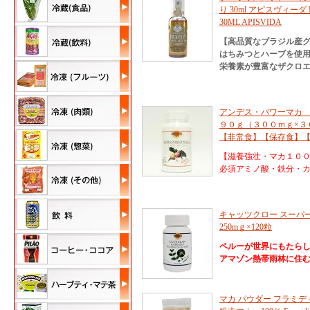
り 30ml アピスヴィーダ M
30ML APISVIDA
【高品質なブラジル産
はちみつとハーブを使
栄養素が豊富なザクロ
アンデス・パワーマカ 
９０ｇ（３００ｍｇ×３
【非常食】【保存食】
【滋養強壮・マカ１０
必須アミノ酸・鉄分・カル
キャッツクロー スーパ
250mｇ×120粒
ペルーが世界にもたら
アマゾン熱帯雨林に住
マカ パウダー フラミディア