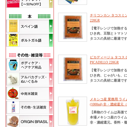
チリコンカン タコスミンチ 2
220GR
【電子レンジで加熱す
ひき肉、豆類とトマト
タコスの具材に最適で
ピカディージョ タコスミンチ
PICADILLO 220GR
【電子レンジで加熱す
ひき肉、じゃがいも、
タコスの具材に最適で
メキシコ産 業務用 ライム果
(1000ml) 非・濃縮還元（冷
【果物のライムは高価
本場メキシコ産のライ
非・濃縮還元。香料・