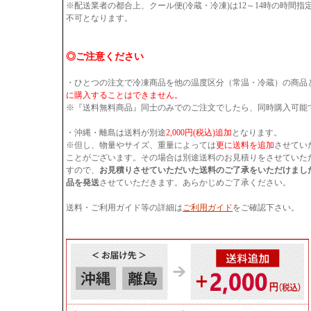
※配送業者の都合上、クール便(冷蔵・冷凍)は12～14時の時間
不可となります。
◎ご注意ください
・ひとつの注文で冷凍商品を他の温度区分（常温・冷蔵）の商品
に購入することはできません。
※『送料無料商品』同士のみでのご注文でしたら、同時購入可能
・沖縄・離島は送料が別途
2,000円(税込)追加
となります。
※但し、物量やサイズ、重量によっては
更に送料を追加
させてい
ことがございます。その場合は別途送料のお見積りをさせていた
すので、
お見積りさせていただいた送料のご了承をいただけまし
品を発送
させていただきます。あらかじめご了承ください。
送料・ご利用ガイド等の詳細は
ご利用ガイド
をご確認下さい。