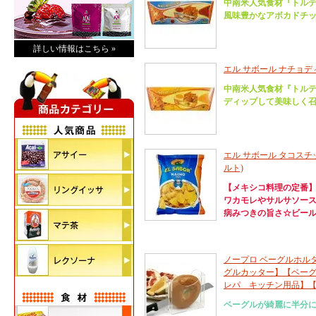
中南米人気食材『トル
風味豊かなアボカドチ
詳しい情報はこちら »
エル サボール ナチョディ
中南米人気食材『トル
ディップして美味しく召
エル サボール タコスチッ
ルト)
【メキシコ料理の定番
ワカモレやサルサソース
病みつきの旨さ☆ビー
ノープロ ベーグルホルダー 
グルカッター】【ベー
レパ キッチン用品】【N
ベーグルが綺麗に半分に