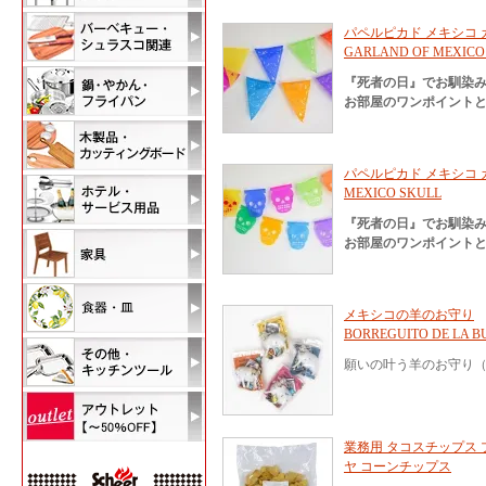
パペルピカド メキシコ
GARLAND OF MEXICO
『死者の日』でお馴染
お部屋のワンポイント
パペルピカド メキシコ ガ
MEXICO SKULL
『死者の日』でお馴染
お部屋のワンポイント
メキシコの羊のお守り
BORREGUITO DE LA B
願いの叶う羊のお守り（
業務用 タコスチップス プ
ヤ コーンチップス