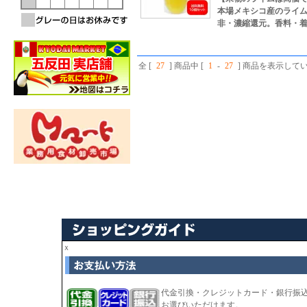
本場メキシコ産のライ
非・濃縮還元。香料・
全 [
27
] 商品中 [
1
-
27
] 商品を表示して
ｘ
代金引換・クレジットカード・銀行振
お選びいただけます。