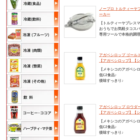
ノープロ トルティーヤプレ
ーカー
【トルティーヤプレス
おうちでお気軽タコス
専用ツールで本格的調
アガベシロップ ゴールド 3
【アガベシロップ】【
【メキシコのアガベシ
低GI食品♪
後味すっきり♪
アガベシロップ ロウダーク
【アガベシロップ】【
【メキシコのアガベシ
低GI食品♪
後味すっきり♪