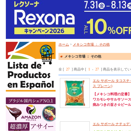
ホーム
>
メキシコ市場 ： その他
メキシコ市場 ： その他
全 [
27
] 商品中 [
1
-
27
] 商品を表示して
エル サボール タコスチッ
ス プレーン)
【メキシコ料理の定番
ワカモレやサルサソース
病みつきの旨さ☆ビー
エル サボール ナチョディ