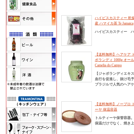
ハイビスカスティー 乾燥
産 ハマイカ茶 Te Jamaica
ハイビスカスティー 
【送料無料】ヘアケア ト
ボランディ 1000g オールタイ
Camelia do Campo
【ジャボランディエキ
血行を促進し、抜け毛
ブラジルで人気のヘア
【送料無料】ノープロ ト
ーヤ 保温容器
トルティーヤ保管容器
保温だけでなく、焼き