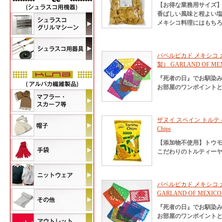
【お得な業務用サイズ】
香ばしい風味と程よい
メキシコ料理にはもちろ
パペルピカド メキシコ 
製） GARLAND OF MEX
『死者の日』でお馴染
お部屋のワンポイント
ザヌイ スペイン トルティーヤチ
Chips
【添加物不使用】トウ
こだわりのトルティー
パペルピカド メキシコ
GARLAND OF MEXICO
『死者の日』でお馴染
お部屋のワンポイント