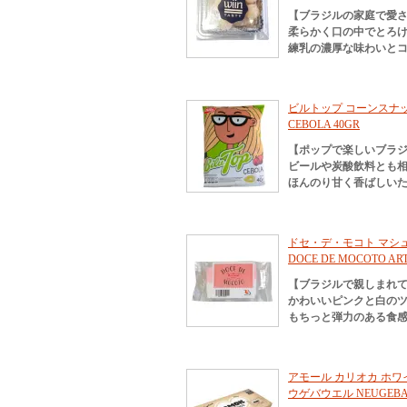
【ブラジルの家庭で愛
柔らかく口の中でとろ
練乳の濃厚な味わいとコ
ビルトップ コーンスナック 
CEBOLA 40GR
【ポップで楽しいブラ
ビールや炭酸飲料とも
ほんのり甘く香ばしい
ドセ・デ・モコト マシ
DOCE DE MOCOTO AR
【ブラジルで親しまれ
かわいいピンクと白の
もちっと弾力のある食
アモール カリオカ ホワイ
ウゲバウエル NEUGEBAUE