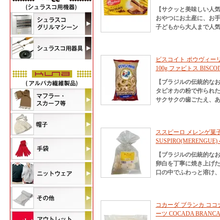
【サクッと美味しい人
おやつにお土産に、お
子どもから大人まで人
ビスコイト ポウヴィー
100g ファビトス BISCOIT
【ブラジルの伝統的な
タピオカの粉で作られ
サクサクの歯ごたえ、
ススピーロ メレンゲ菓子
SUSPIRO(MERENGUE) 
【ブラジルの伝統的な
卵白を丁寧に焼き上げ
口の中でふわっと溶け
コカーダ ブランカ ココ
ーツ COCADA BRANCA 