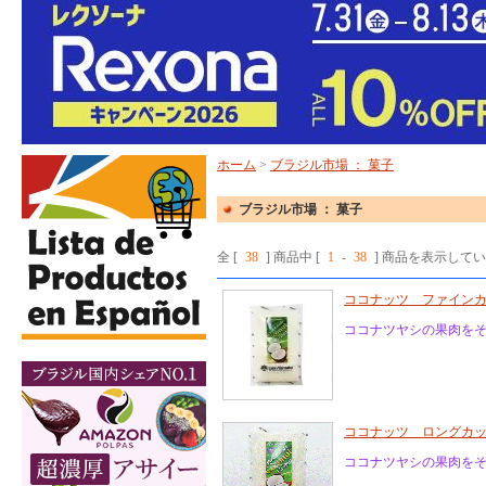
ホーム
>
ブラジル市場 ： 菓子
ブラジル市場 ： 菓子
全 [
38
] 商品中 [
1
-
38
] 商品を表示して
ココナッツ ファインカッ
ココナツヤシの果肉を
ココナッツ ロングカット
ココナツヤシの果肉を