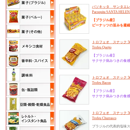
パソキッタ サンタエレナ 1
Pacoquita SANTA HELE
【ブラジル産】
ピーナッツの旨みを凝
トロフェオ スナック 5
Trofeu Queijo
【ブラジル産】
サクサク病みつきの食感
トロフェオ スナック 5
Trofeu Bacon
【ブラジル産】
サクサク病みつきの食感
トロフェオ スナック 5
Trofeu Churrasco
ブラジルの代表的塩味