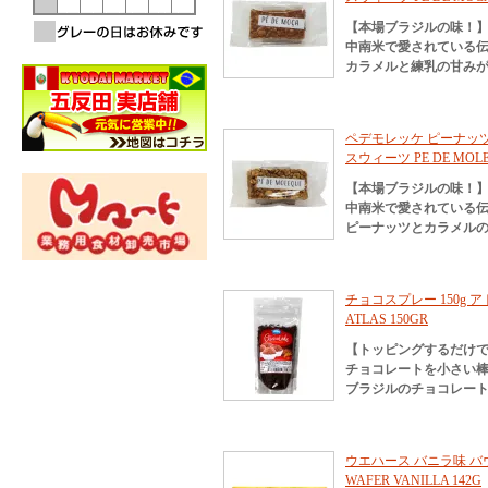
【本場ブラジルの味！
中南米で愛されている
カラメルと練乳の甘み
ペデモレッケ ピーナッツ
スウィーツ PE DE MOLEQ
【本場ブラジルの味！
中南米で愛されている
ピーナッツとカラメル
チョコスプレー 150g アト
ATLAS 150GR
【トッピングするだけで
チョコレートを小さい
ブラジルのチョコレー
ウエハース バニラ味 バウド
WAFER VANILLA 142G