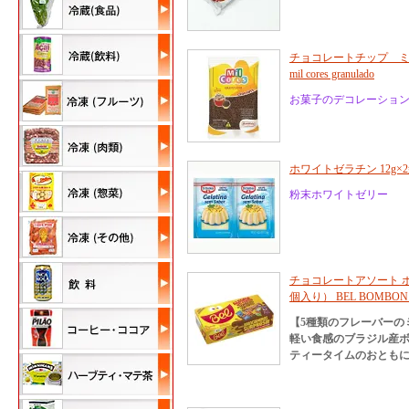
チョコレートチップ ミル
mil cores granulado
お菓子のデコレーショ
ホワイトゼラチン 12g×2袋 D
粉末ホワイトゼリー
チョコレートアソート ボン
個入り） BEL BOMBON S
【5種類のフレーバーの
軽い食感のブラジル産
ティータイムのおともに