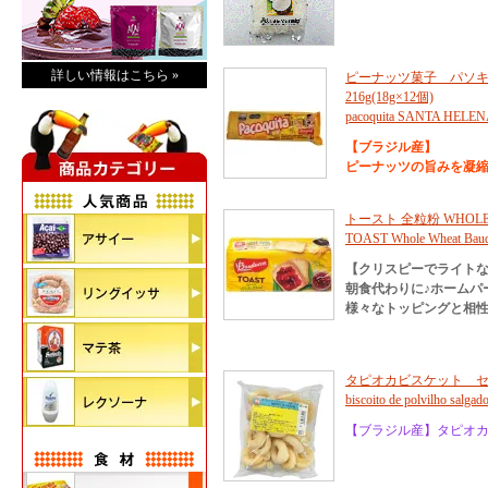
詳しい情報はこちら »
ピーナッツ菓子 パソ
216g(18g×12個)
pacoquita SANTA HELE
【ブラジル産】
ピーナッツの旨みを凝
トースト 全粒粉 WHOLE W
TOAST Whole Wheat Baud
【クリスピーでライト
朝食代わりに♪ホームパ
様々なトッピングと相性
タピオカビスケット セ
biscoito de polvilho salgad
【ブラジル産】タピオ