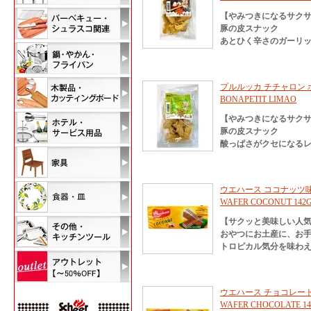
【やみつきになるサク
豚の皮スナック
あとひく辛さのガーリ
プルルッカ チチャロン ボ
BONAPETIT LIMAO
【やみつきになるサク
豚の皮スナック
酸っぱさがクセになる
ウエハース ココナッツ味 
WAFER COCONUT 142
【サクッと美味しい人
おやつにお土産に、お
トロピカル気分を味わ
ウエハース チョコレート味
WAFER CHOCOLATE 1