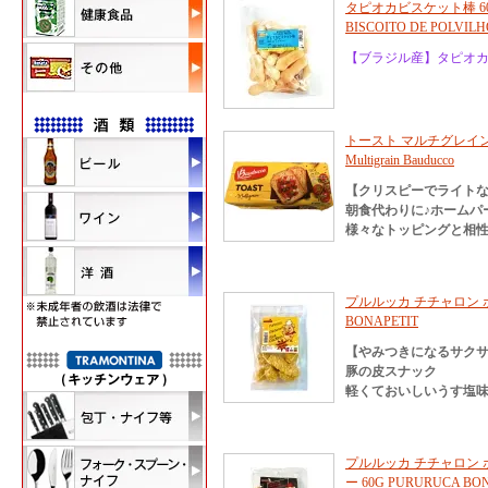
タピオカビスケット棒 60
BISCOITO DE POLVILH
【ブラジル産】タピオ
トースト マルチグレイン 14
Multigrain Bauducco
【クリスピーでライト
朝食代わりに♪ホームパ
様々なトッピングと相性
プルルッカ チチャロン ボ
BONAPETIT
【やみつきになるサク
豚の皮スナック
軽くておいしいうす塩
プルルッカ チチャロン
ー 60G PURURUCA BO