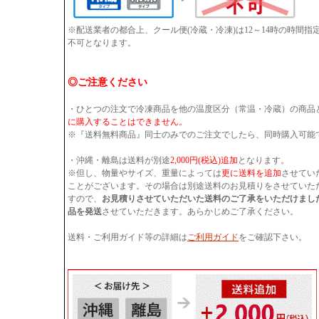
※配送業者の都合上、クール便(冷蔵・冷凍)は12～14時の時間
不可となります。
◎ご注意ください
・ひとつの注文で冷凍商品を他の温度区分（常温・冷蔵）の商品
に購入することはできません。
※『送料無料商品』同士のみでのご注文でしたら、同時購入可能
・沖縄・離島は送料が別途
2,000円(税込)追加
となります。
※但し、物量やサイズ、重量によっては
更に送料を追加
させてい
ことがございます。その場合は別途送料のお見積りをさせていた
すので、
お見積りさせていただいた送料のご了承をいただけまし
品を発送
させていただきます。あらかじめご了承ください。
送料・ご利用ガイド等の詳細は
ご利用ガイド
をご確認下さい。