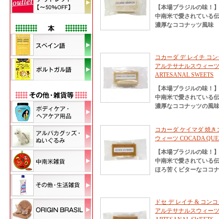
【本場ブラジルの味！
中南米で愛されている
濃厚なココナッツ風味
コカーダ デ レイチ コン
アルテサナルスウィーツ COC
ARTESANAL SWEETS
【本場ブラジルの味！
中南米で愛されている
濃厚なココナッツの風
コカーダ ケイマダ 焼き
ウィーツ COCADA QUEI
【本場ブラジルの味！
中南米で愛されている
ほろ苦くビターなココ
ドセ デ レイチ & コン
アルテサナルスウィーツ DOCE