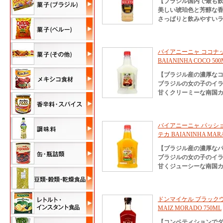
【ブラジル国内で最も
美しい琥珀色と芳醇な
さっぱりと飲みやすい
バイアニーニャ ココナッツ
BAIANINHA COCO 500
【ブラジル産の濃厚な
ブラジルの女の子のイラ
甘くクリーミーな南国
バイアニーニャ パッション
テカ BAIANINHA MARA
【ブラジル産の濃厚な
ブラジルの女の子のイラ
甘くジューシーな南国
ドンマイケル ブラックウイス
MAIZ MORADO 750ML
【コンペティションで