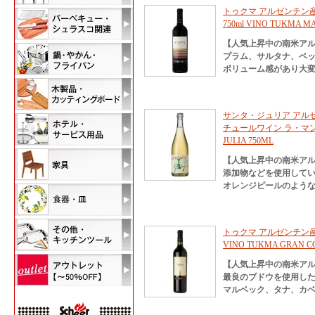
トゥクマ アルゼンチン産
750ml VINO TUKMA M
【人気上昇中の南米ア
プラム、サルタナ、ペ
ボリューム感があり大
サンタ・ジュリア アル
チュールワイン ラ・マンティス
JULIA 750ML
【人気上昇中の南米ア
添加物などを使用して
オレンジピールのよう
トゥクマ アルゼンチン産 
VINO TUKMA GRAN CO
【人気上昇中の南米ア
最良のブドウを使用し
マルベック、タナ、カベ