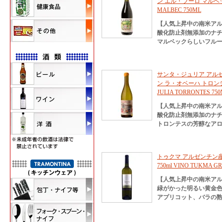
ン エル・ブーロ マルベック 7
MALBEC 750ML
【人気上昇中の南米ア
酸化防止剤無添加のナ
マルベックらしいフル
サンタ・ジュリア アル
ン ラ・オベーハ トロンテス 7
JULIA TORRONTES 75
【人気上昇中の南米ア
酸化防止剤無添加のナ
トロンテスの芳醇なア
トゥクマ アルゼンチン
750ml VINO TUKMA G
【人気上昇中の南米ア
緑がかった明るい黄金
アプリコット、バラの