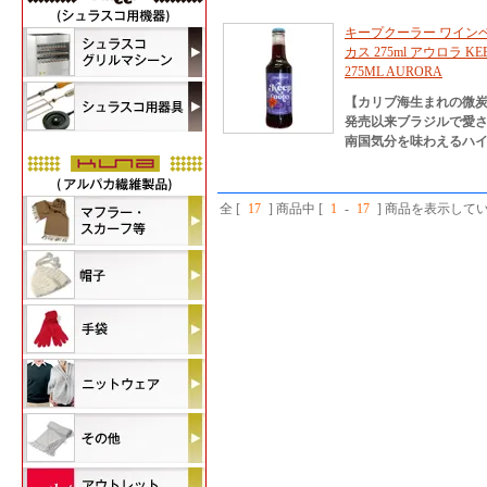
キープクーラー ワイン
カス 275ml アウロラ KEE
275ML AURORA
【カリブ海生まれの微
発売以来ブラジルで愛
南国気分を味わえるハ
全 [
17
] 商品中 [
1
-
17
] 商品を表示して