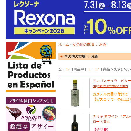
ホーム
>
その他の市場 ： お酒
その他の市場 ： お酒
全 [
17
] 商品中 [
1
-
17
] 商品を表示して
アンゴスチュラ ビターズ
angostura aromatic bitters
カクテルの香り付けに
【ピスコサワーの仕上
チリ産 赤ワイン 『アル
ロー 750ml
【チリ産】