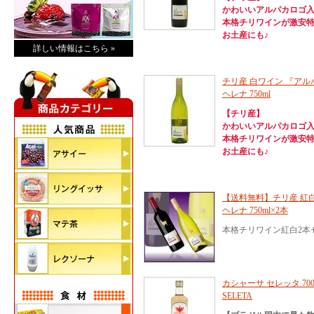
かわいいアルパカロゴ
本格チリワインが激安特価
お土産にも♪
詳しい情報はこちら »
チリ産 白ワイン 『アル
ヘレナ 750ml
【チリ産】
かわいいアルパカロゴ
本格チリワインが激安特価
お土産にも♪
【送料無料】チリ産 紅
ヘレナ 750ml×2本
本格チリワイン紅白2本
カシャーサ セレッタ 700
SELETA