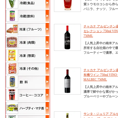
紫トウモロコシから作
バニラ、ナッツ、フル
チャカナ アルゼンチン産
セレクション 750ml VINO
750ML
【人気上昇中の南米ア
所有する自社畑の中で
フルーティーで濃厚、
チャカナ アルゼンチン産
有機ワイン 750ml VINO 
MALBEC 750ML
【人気上昇中の南米ア
濃厚で鮮やかな紫がか
ブルーベリーやプルー
サンタ・ジュリア アル