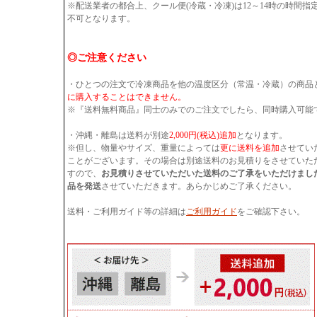
※配送業者の都合上、クール便(冷蔵・冷凍)は12～14時の時間
不可となります。
◎ご注意ください
・ひとつの注文で冷凍商品を他の温度区分（常温・冷蔵）の商品
に購入することはできません。
※『送料無料商品』同士のみでのご注文でしたら、同時購入可能
・沖縄・離島は送料が別途
2,000円(税込)追加
となります。
※但し、物量やサイズ、重量によっては
更に送料を追加
させてい
ことがございます。その場合は別途送料のお見積りをさせていた
すので、
お見積りさせていただいた送料のご了承をいただけまし
品を発送
させていただきます。あらかじめご了承ください。
送料・ご利用ガイド等の詳細は
ご利用ガイド
をご確認下さい。