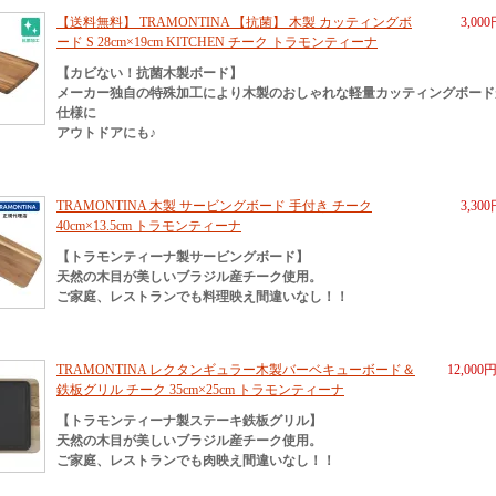
【送料無料】 TRAMONTINA 【抗菌】 木製 カッティングボ
3,00
ード S 28cm×19cm KITCHEN チーク トラモンティーナ
【カビない！抗菌木製ボード】
メーカー独自の特殊加工により木製のおしゃれな軽量カッティングボード
仕様に
アウトドアにも♪
TRAMONTINA 木製 サービングボード 手付き チーク
3,30
40cm×13.5cm トラモンティーナ
【トラモンティーナ製サービングボード】
天然の木目が美しいブラジル産チーク使用。
ご家庭、レストランでも料理映え間違いなし！！
TRAMONTINA レクタンギュラー木製バーベキューボード＆
12,000
鉄板グリル チーク 35cm×25cm トラモンティーナ
【トラモンティーナ製ステーキ鉄板グリル】
天然の木目が美しいブラジル産チーク使用。
ご家庭、レストランでも肉映え間違いなし！！