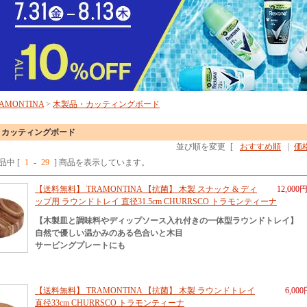
AMONTINA
>
木製品・カッティングボード
・カッティングボード
並び順を変更
[
おすすめ順
|
価
商品中 [
1
-
29
] 商品を表示しています。
【送料無料】 TRAMONTINA 【抗菌】 木製 スナック & ディ
12,000
ップ用 ラウンドトレイ 直径31.5cm CHURRSCO トラモンティーナ
【木製皿と調味料やディップソース入れ付きの一体型ラウンドトレイ】
自然で優しい温かみのある色合いと木目
サービングプレートにも
【送料無料】 TRAMONTINA 【抗菌】 木製 ラウンドトレイ
6,00
直径33cm CHURRSCO トラモンティーナ