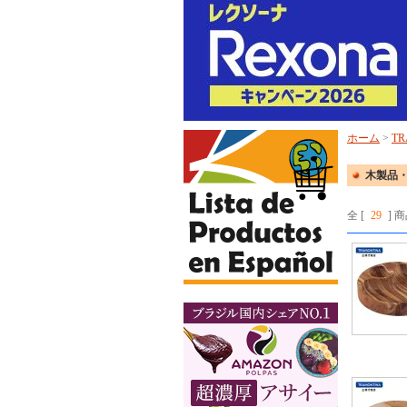
ホーム
>
TR
木製品
全 [
29
] 