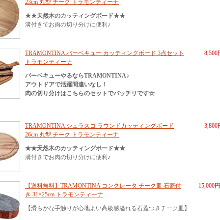
23cm 丸型 チーク トラモンティーナ
★★天然木のカッティングボード★★
溝付きでお肉の切り分けに便利♪
TRAMONTINA バーベキュー カッティングボード 3点セット
8,50
トラモンティーナ
バーベキューやるならTRAMONTINA♪
アウトドアで活躍間違いなし！
肉の切り分けはこちらのセットでバッチリです☆
TRAMONTINA シュラスコ ラウンドカッティングボード
3,80
26cm 丸型 チーク トラモンティーナ
★★天然木のカッティングボード★★
溝付きでお肉の切り分けに便利♪
【送料無料】TRAMONTINA コンクレータ チーク皿 石蓋付
15,000
き 31×25cm トラモンティーナ
【滑らかな手触りが心地よい高級感溢れる石蓋つきチーク皿】