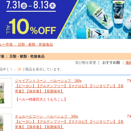
ルー市場 ： 豆類・穀類・乾燥食品
場 ： 豆類・穀類・乾燥食品
並び順を変更
[
おすすめ順
|
価
商品中 [
1
-
26
] 商品を表示しています。
ジャイアントコーン ペルーシェフ 500g
7
【ビーガン】【グルテンフリー】【マクロビ】【ベジタリアン】【非
常食】【保存食】【長期保存】
【ペルー特産巨大とうもろこし】
チュルーピコーン ペルーシェフ 500g
7
【ビーガン】【グルテンフリー】【マクロビ】【ベジタリアン】【非
常食】【保存食】【長期保存】