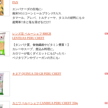
PAN
エンパナーダの生地に♪
南米NO.1コーンミールブランドP.A.N.
タマール、アレパ、トルティーヤ、タコスの材料にも☆
超簡単!!水と塩を混ぜるだけ!!
レンズ豆 ペルーシェフ 800GR
6
LENTEJAS PERU CHEFF
【タンパク質、食物繊維やビタミン豊富！】
カレーやスープ、煮込み料理に。
カロリーが低くダイエットにもぴったり♪
ベジタリアンやヴィーガンの方にも♪
キヌア QUINUA 350 GR PERU CHEFF
6
カニワ ペルーシェフ CANIHUA PERU CHEFF 350g
6