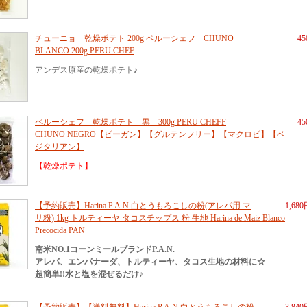
チューニョ 乾燥ポテト 200g ペルーシェフ CHUNO
4
BLANCO 200g PERU CHEF
アンデス原産の乾燥ポテト♪
ペルーシェフ 乾燥ポテト 黒 300g PERU CHEFF
4
CHUNO NEGRO【ビーガン】【グルテンフリー】【マクロビ】【ベ
ジタリアン】
【乾燥ポテト】
【予約販売】Harina P.A.N 白とうもろこしの粉(アレパ用 マ
1,68
サ粉) 1kg トルティーヤ タコスチップス 粉 生地 Harina de Maiz Blanco
Precocida PAN
南米NO.1コーンミールブランドP.A.N.
アレパ、エンパナーダ、トルティーヤ、タコス生地の材料に☆
超簡単!!水と塩を混ぜるだけ♪