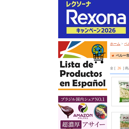
ホーム
>
ペ
ペルー市
全 [
26
] 