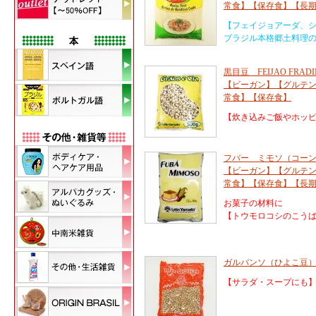
常食】【保存食】【長
【フェイジョアーダ、
ブラジル本格郷土料理
黒目豆 FEIJAO FRADI
【ビーガン】【グルテ
常食】【保存食】
【炊き込みご飯やホッ
フバー ミモソ（コーング
【ビーガン】【グルテ
常食】【保存食】【長
お菓子の材料に
【トウモロコシのこう
ガルバンソ（ひよこ豆） テ
【サラダ・スープにも