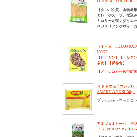
LENTEJAS PERU CHEF
【タンパク質、食物繊
カレーやスープ、煮込
カロリーが低くダイエッ
ベジタリアンやヴィーガ
うずら豆 FEIJAO RAJAD
500GR
【ビーガン】【グルテ
常食】【保存食】
【メキシコを始め中南
ヨキ トウモロコシフレーク 
AMARELA YOKI 500gr
ブラジル産トウモロコ
アルヴェルヒータ （乾燥
フ ARVEJITAS PARTIDA