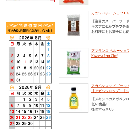
カニワ ペルーシェフ CANIH
【注目のスーパーフー
キヌアに似たプチプチ
お料理にもお菓子にも
アマランス ペルーシェフ 
Kiwicha Peru Chef
アガベシロップ ゴールド 3
【アガベシロップ】【
【メキシコのアガベシ
低GI食品♪
後味すっきり♪