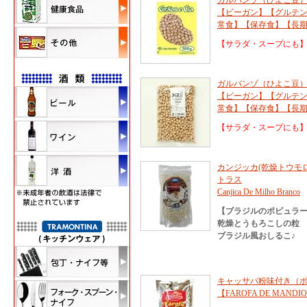
ガルバンゾ（ひよこ豆） 
【ビーガン】【グルテ
常食】【保存食】【長
【サラダ・スープにも
ガルバンゾ（ひよこ豆）
【ビーガン】【グルテ
常食】【保存食】【長
【サラダ・スープにも
カンジッカ(乾燥トウモロコ
トラス
Canjica De Milho Branco
【ブラジルのポピュラ
乾燥とうもろこしの粒
ブラジル風おしるこ♪
キャッサバ粉味付き（ポ
【FAROFA DE MANDIO