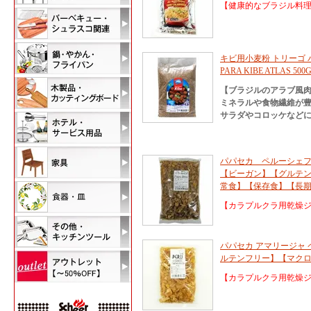
【健康的なブラジル料
キビ用小麦粉 トリーゴ パラ
PARA KIBE ATLAS 500
【ブラジルのアラブ風
ミネラルや食物繊維が
サラダやコロッケなど
パパセカ ペルーシェフ 
【ビーガン】【グルテ
常食】【保存食】【長
【カラプルクラ用乾燥
パパセカ アマリージャ 
ルテンフリー】【マク
【カラプルクラ用乾燥