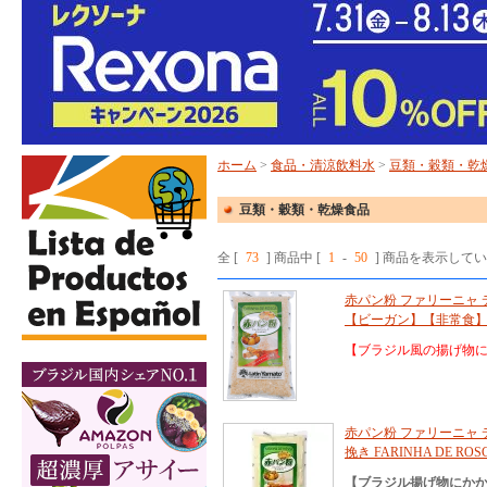
ホーム
>
食品・清涼飲料水
>
豆類・穀類・乾
豆類・穀類・乾燥食品
全 [
73
] 商品中 [
1
-
50
] 商品を表示して
赤パン粉 ファリーニャ デ
【ビーガン】【非常食
【ブラジル風の揚げ物
赤パン粉 ファリーニャ デ
挽き FARINHA DE ROSC
【ブラジル揚げ物にか