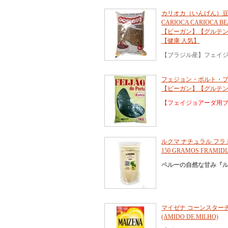
カリオカ（いんげん）豆 1
CARIOCA CARIOCA B
【ビーガン】【グルテ
【健康 人気】
【ブラジル産】フェイ
フェジョン・ポルト・プレ
【ビーガン】【グルテ
【フェイジョアーダ用
ルクマ ナチュラル フラミディ
150 GRAMOS FR
ペルーの自然な甘み『ル
マイゼナ コーンスターチ 500
(AMIDO DE MILHO)