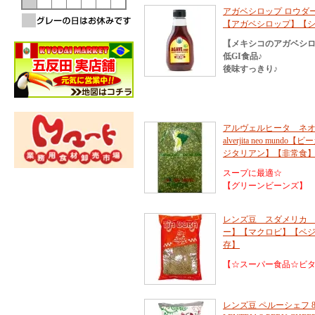
アガベシロップ ロウダーク
【アガベシロップ】【
【メキシコのアガベシ
低GI食品♪
後味すっきり♪
アルヴェルヒータ ネオ
alverjita neo 
ジタリアン】【非常食
スープに最適☆
【グリーンビーンズ】
レンズ豆 スダメリカ 
ー】【マクロビ】【ベ
存】
【☆スーパー食品☆ビ
レンズ豆 ペルーシェフ 8