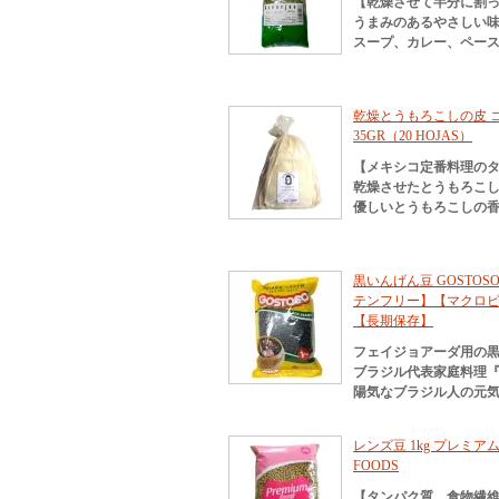
【乾燥させて半分に割
うまみのあるやさしい
スープ、カレー、ペー
乾燥とうもろこしの皮 コーン
35GR（20 HOJAS）
【メキシコ定番料理の
乾燥させたとうもろこ
優しいとうもろこしの
黒いんげん豆 GOSTOSO 1
テンフリー】【マクロ
【長期保存】
フェイジョアーダ用の
ブラジル代表家庭料理
陽気なブラジル人の元気
レンズ豆 1kg プレミアムフ
FOODS
【タンパク質、食物繊