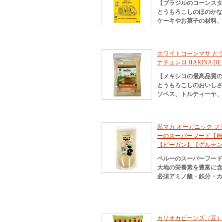
【ブラジルのコーンス
とうもろこしのほのか
ケーキやお菓子の材料
ホワイトコーンマサ とう
ナチュレロ HARINA DE M
【メキシコの最高品質
とうもろこしのおいし
ソペス、トルティーヤ
黒マカ オーガニック フラミ
ーのスーパーフード【粉
【ビーガン】【グルテ
ペルーのスーパーフード
大地の栄養素を豊富に
必須アミノ酸・鉄分・カルシ
カリオカビーンズ（豆） 1000g 