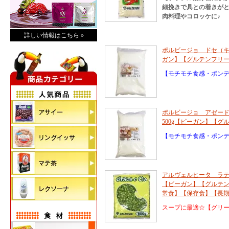
細挽きで具との着きが
肉料理やコロッケに♪
詳しい情報はこちら »
ポルビージョ ドセ（キ
ガン】【グルテンフリ
【モチモチ食感・ポン
ポルビージョ アゼー
500g【ビーガン】【
【モチモチ食感・ポン
アルヴェルヒータ ラテン
【ビーガン】【グルテ
常食】【保存食】【長
スープに最適☆【グリ