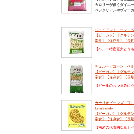
カロリーが低くダイエ
ベジタリアンやヴィーガ
ジャイアントコーン ペル
【ビーガン】【グルテ
常食】【保存食】【長
【ペルー特産巨大とう
チュルーピコーン ペルー
【ビーガン】【グルテ
常食】【保存食】【長
【ビールのおつまみに
カナリオビーンズ（豆） ラテン
LatinYamato
【ビーガン】【グルテ
常食】【保存食】【長
【南米の代表的な豆】