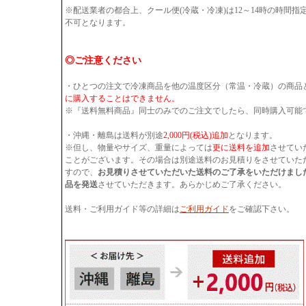
※配送業者の都合上、クール便(冷蔵・冷凍)は12～14時の時間
不可となります。
◎ご注意ください
・ひとつの注文で冷凍商品を他の温度区分（常温・冷蔵）の商品
に購入することはできません。
※『送料無料商品』同士のみでのご注文でしたら、同時購入可能
・沖縄・離島は送料が別途
2,000円(税込)追加
となります。
※但し、物量やサイズ、重量によっては
更に送料を追加
させてい
ことがございます。その場合は別途送料のお見積りをさせていた
すので、
お見積りさせていただいた送料のご了承をいただけまし
品を発送
させていただきます。あらかじめご了承ください。
送料・ご利用ガイド等の詳細は
ご利用ガイド
をご確認下さい。