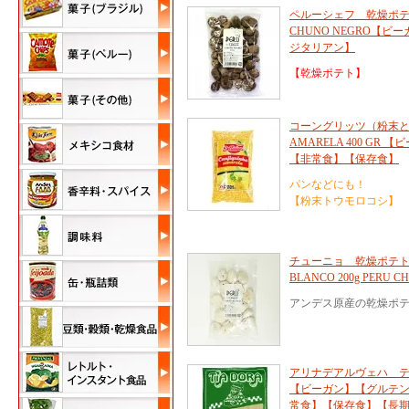
ペルーシェフ 乾燥ポテト 黒
CHUNO NEGRO【
ジタリアン】
【乾燥ポテト】
コーングリッツ（粉末とう
AMARELA 400 G
【非常食】【保存食】
パンなどにも！
【粉末トウモロコシ】
チューニョ 乾燥ポテト 2
BLANCO 200g PERU C
アンデス原産の乾燥ポテ
アリナデアルヴェハ テ
【ビーガン】【グルテ
常食】【保存食】【長