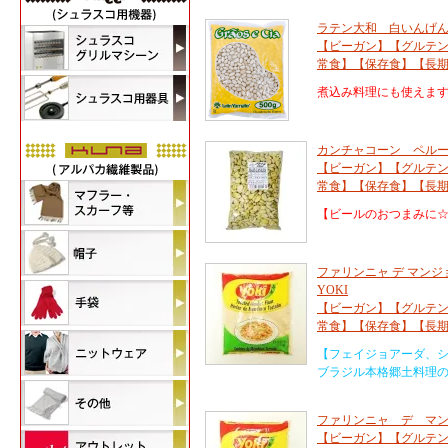
ラテン大和 白いんげん豆 50
【ビーガン】【グルテ
常食】【保存食】【長
煮込み料理にも使えま
カンチャコーン ペルーシ
【ビーガン】【グルテ
常食】【保存食】【長
【ビールのおつまみに
ファリンニャ デ マンジョ
YOKI
【ビーガン】【グルテ
常食】【保存食】【長
【フェイジョアーダ、
ブラジル本格郷土料理
ファリンニャ デ マンジョ
【ビーガン】【グルテ