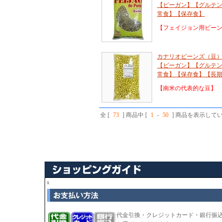
【ビーガン】【グルテ
常食】【保存食】
【フェイジョン用ビー
カナリオビーンズ（豆）
【ビーガン】【グルテ
常食】【保存食】【長
【南米の代表的な豆】
全 [
73
] 商品中 [
1
-
50
] 商品を表示して
ｘ
代金引換・クレジットカード・銀行振